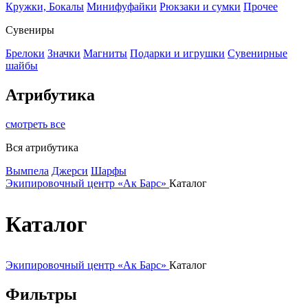
Кружки, Бокалы
Минифуфайки
Рюкзаки и сумки
Прочее
Сувениры
Брелоки
Значки
Магниты
Подарки и игрушки
Сувенирные
шайбы
Атрибутика
смотреть все
Вся атрибутика
Вымпела
Джерси
Шарфы
Экипировочный центр «Ак Барс»
Каталог
Каталог
Экипировочный центр «Ак Барс»
Каталог
Фильтры