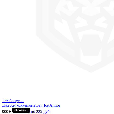
+36 бонусов
Джерси хоккейные дет. Ice Armor
900 ₽
по
225
руб.