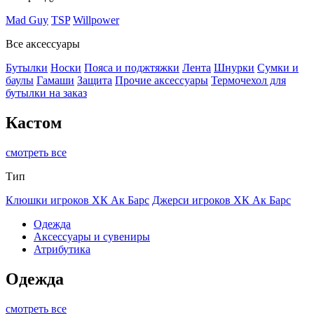
Mad Guy
TSP
Willpower
Все аксессуары
Бутылки
Носки
Пояса и поджтяжки
Лента
Шнурки
Сумки и
баулы
Гамаши
Защита
Прочие аксессуары
Термочехол для
бутылки на заказ
Кастом
смотреть все
Тип
Клюшки игроков ХК Ак Барс
Джерси игроков ХК Ак Барс
Одежда
Аксессуары и сувениры
Атрибутика
Одежда
смотреть все