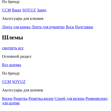
По бренду
CCM
Bauer
SOYUZ
Заряд
Аксессуары для клюшек
Лента для крюка
Лента для рукоятки
Воск
Надставки
Шлемы
смотреть все
Основной раздел
Все шлемы
По бренду
CCM
SOYUZ
Аксессуары для шлемов
Визор
Решетка
Решетка-визор
Спрей для визора
Ремкомплект
для шлема