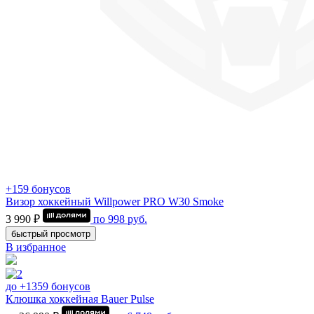
+159 бонусов
Визор хоккейный Willpower PRO W30 Smoke
3 990 ₽
по
998
руб.
быстрый просмотр
В избранное
до +1359 бонусов
Клюшка хоккейная Bauer Pulse