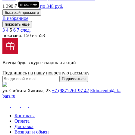
1 390 ₽
по
348
руб.
быстрый просмотр
В избранное
показать еще
3
4
5
6
7
след.
показано: 150 из 553
Всегда будь в курсе скидок и акций
Подпишись на нашу новостную рассылку
Подписаться
ул. Сибгата Хакима, 23
+7 (987) 261 97 42
Ekip-centr@ak-
bars.ru
Контакты
Оплата
Доставка
Возврат и обмен