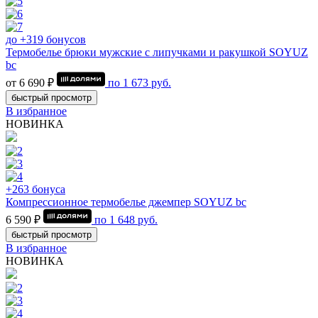
до +319 бонусов
Термобелье брюки мужские с липучками и ракушкой SOYUZ
bc
от 6 690 ₽
по
1 673
руб.
быстрый просмотр
В избранное
НОВИНКА
+263 бонуса
Компрессионное термобелье джемпер SOYUZ bc
6 590 ₽
по
1 648
руб.
быстрый просмотр
В избранное
НОВИНКА