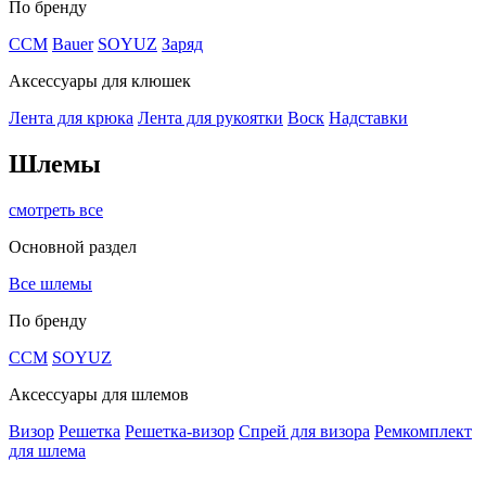
По бренду
CCM
Bauer
SOYUZ
Заряд
Аксессуары для клюшек
Лента для крюка
Лента для рукоятки
Воск
Надставки
Шлемы
смотреть все
Основной раздел
Все шлемы
По бренду
CCM
SOYUZ
Аксессуары для шлемов
Визор
Решетка
Решетка-визор
Спрей для визора
Ремкомплект
для шлема