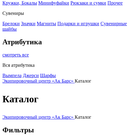
Кружки, Бокалы
Минифуфайки
Рюкзаки и сумки
Прочее
Сувениры
Брелоки
Значки
Магниты
Подарки и игрушки
Сувенирные
шайбы
Атрибутика
смотреть все
Вся атрибутика
Вымпела
Джерси
Шарфы
Экипировочный центр «Ак Барс»
Каталог
Каталог
Экипировочный центр «Ак Барс»
Каталог
Фильтры