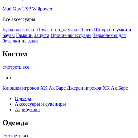
Mad Guy
TSP
Willpower
Все аксессуары
Бутылки
Носки
Пояса и поджтяжки
Лента
Шнурки
Сумки и
баулы
Гамаши
Защита
Прочие аксессуары
Термочехол для
бутылки на заказ
Кастом
смотреть все
Тип
Клюшки игроков ХК Ак Барс
Джерси игроков ХК Ак Барс
Одежда
Аксессуары и сувениры
Атрибутика
Одежда
смотреть все