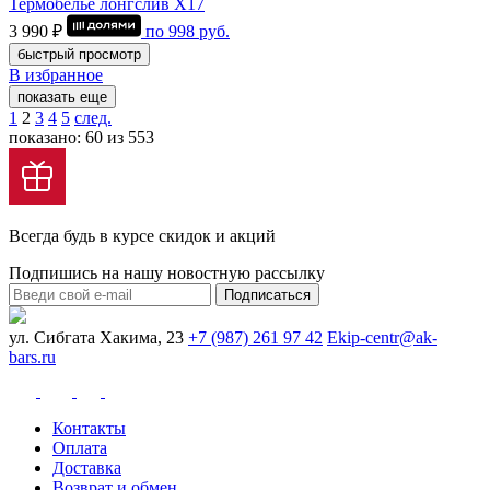
Термобелье лонгслив Х17
3 990 ₽
по
998
руб.
быстрый просмотр
В избранное
показать еще
1
2
3
4
5
след.
показано: 60 из 553
Всегда будь в курсе скидок и акций
Подпишись на нашу новостную рассылку
Подписаться
ул. Сибгата Хакима, 23
+7 (987) 261 97 42
Ekip-centr@ak-
bars.ru
Контакты
Оплата
Доставка
Возврат и обмен