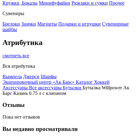
Кружки, Бокалы
Минифуфайки
Рюкзаки и сумки
Прочее
Сувениры
Брелоки
Значки
Магниты
Подарки и игрушки
Сувенирные
шайбы
Атрибутика
смотреть все
Вся атрибутика
Вымпела
Джерси
Шарфы
Экипировочный центр «Ак Барс»
Каталог
Хоккей
Аксессуары
Все аксессуары
Бутылки
Бутылка Willpower Ак
Барс Казань 0.75 л c клапаном
Отзывы
Пока нет отзывов
Вы недавно просматривали