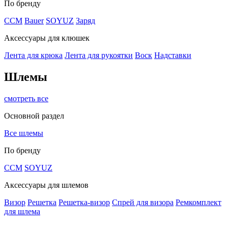
По бренду
CCM
Bauer
SOYUZ
Заряд
Аксессуары для клюшек
Лента для крюка
Лента для рукоятки
Воск
Надставки
Шлемы
смотреть все
Основной раздел
Все шлемы
По бренду
CCM
SOYUZ
Аксессуары для шлемов
Визор
Решетка
Решетка-визор
Спрей для визора
Ремкомплект
для шлема