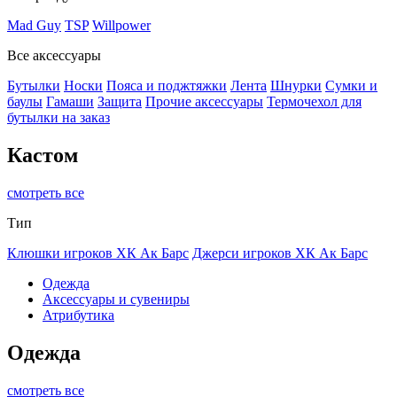
Mad Guy
TSP
Willpower
Все аксессуары
Бутылки
Носки
Пояса и поджтяжки
Лента
Шнурки
Сумки и
баулы
Гамаши
Защита
Прочие аксессуары
Термочехол для
бутылки на заказ
Кастом
смотреть все
Тип
Клюшки игроков ХК Ак Барс
Джерси игроков ХК Ак Барс
Одежда
Аксессуары и сувениры
Атрибутика
Одежда
смотреть все