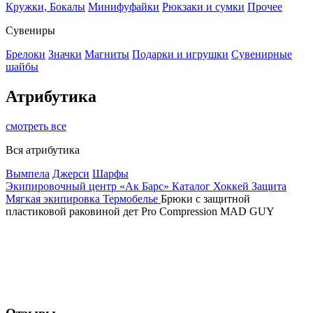
Кружки, Бокалы
Минифуфайки
Рюкзаки и сумки
Прочее
Сувениры
Брелоки
Значки
Магниты
Подарки и игрушки
Сувенирные
шайбы
Атрибутика
смотреть все
Вся атрибутика
Вымпела
Джерси
Шарфы
Экипировочный центр «Ак Барс»
Каталог
Хоккей
Защита
Мягкая экипировка
Термобелье
Брюки с защитной
пластиковой раковиной дет Pro Compression MAD GUY