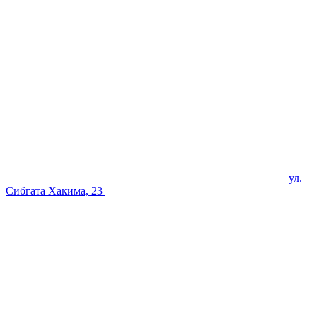
ул.
Сибгата Хакима, 23