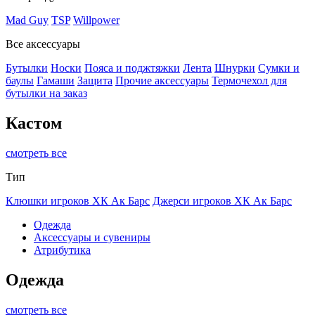
Mad Guy
TSP
Willpower
Все аксессуары
Бутылки
Носки
Пояса и поджтяжки
Лента
Шнурки
Сумки и
баулы
Гамаши
Защита
Прочие аксессуары
Термочехол для
бутылки на заказ
Кастом
смотреть все
Тип
Клюшки игроков ХК Ак Барс
Джерси игроков ХК Ак Барс
Одежда
Аксессуары и сувениры
Атрибутика
Одежда
смотреть все