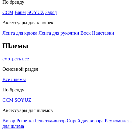
По бренду
CCM
Bauer
SOYUZ
Заряд
Аксессуары для клюшек
Лента для крюка
Лента для рукоятки
Воск
Надставки
Шлемы
смотреть все
Основной раздел
Все шлемы
По бренду
CCM
SOYUZ
Аксессуары для шлемов
Визор
Решетка
Решетка-визор
Спрей для визора
Ремкомплект
для шлема