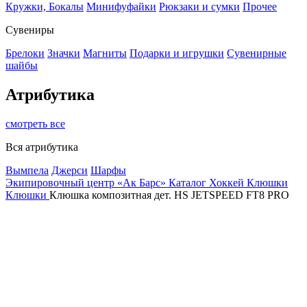
Кружки, Бокалы
Минифуфайки
Рюкзаки и сумки
Прочее
Сувениры
Брелоки
Значки
Магниты
Подарки и игрушки
Сувенирные
шайбы
Атрибутика
смотреть все
Вся атрибутика
Вымпела
Джерси
Шарфы
Экипировочный центр «Ак Барс»
Каталог
Хоккей
Клюшки
Клюшки
Клюшка композитная дет. HS JETSPEED FT8 PRO