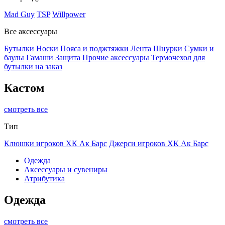
Mad Guy
TSP
Willpower
Все аксессуары
Бутылки
Носки
Пояса и поджтяжки
Лента
Шнурки
Сумки и
баулы
Гамаши
Защита
Прочие аксессуары
Термочехол для
бутылки на заказ
Кастом
смотреть все
Тип
Клюшки игроков ХК Ак Барс
Джерси игроков ХК Ак Барс
Одежда
Аксессуары и сувениры
Атрибутика
Одежда
смотреть все