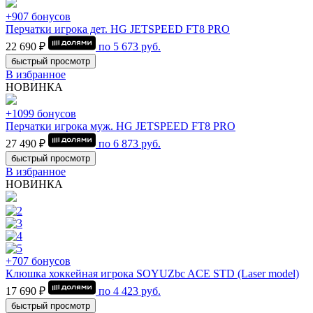
+907 бонусов
Перчатки игрока дет. HG JETSPEED FT8 PRO
22 690 ₽
по
5 673
руб.
быстрый просмотр
В избранное
НОВИНКА
+1099 бонусов
Перчатки игрока муж. HG JETSPEED FT8 PRO
27 490 ₽
по
6 873
руб.
быстрый просмотр
В избранное
НОВИНКА
+707 бонусов
Клюшка хоккейная игрока SOYUZbc ACE STD (Laser model)
17 690 ₽
по
4 423
руб.
быстрый просмотр