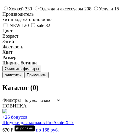
Хоккей
339
Одежда и аксессуары
208
Услуги
15
Производитель
хит продаж/топ/новинка
NEW
120
sale
82
Цвет
Возраст
Загиб
Жесткость
Хват
Размер
Ширина ботинка
Очистить фильтры
очистить
Применить
Каталог (0)
Фильтры
НОВИНКА
+26 бонусов
Шнурки для коньков Pro Skate Х17
670 ₽
по
168
руб.