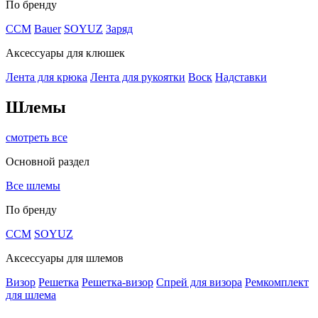
По бренду
CCM
Bauer
SOYUZ
Заряд
Аксессуары для клюшек
Лента для крюка
Лента для рукоятки
Воск
Надставки
Шлемы
смотреть все
Основной раздел
Все шлемы
По бренду
CCM
SOYUZ
Аксессуары для шлемов
Визор
Решетка
Решетка-визор
Спрей для визора
Ремкомплект
для шлема