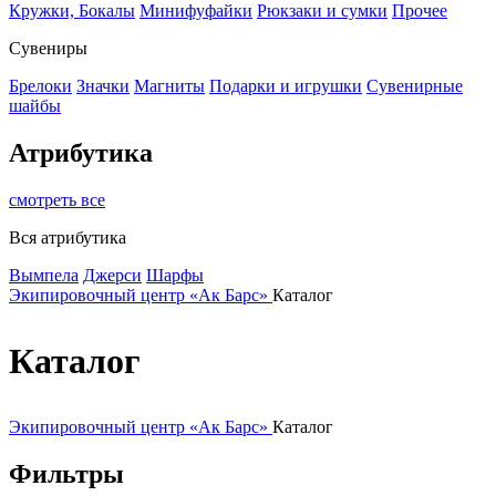
Кружки, Бокалы
Минифуфайки
Рюкзаки и сумки
Прочее
Сувениры
Брелоки
Значки
Магниты
Подарки и игрушки
Сувенирные
шайбы
Атрибутика
смотреть все
Вся атрибутика
Вымпела
Джерси
Шарфы
Экипировочный центр «Ак Барс»
Каталог
Каталог
Экипировочный центр «Ак Барс»
Каталог
Фильтры