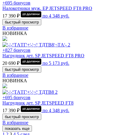
+695 бонусов
Налокотники муж. EP JETSPEED FT8 PRO
17 390 ₽
по
4 348
руб.
быстрый просмотр
В избранное
НОВИНКА
+827 бонусов
Нагрудник дет. SP JETSPEED FT8 PRO
20 690 ₽
по
5 173
руб.
быстрый просмотр
В избранное
НОВИНКА
+695 бонусов
Нагрудник дет. SP JETSPEED FT8
17 390 ₽
по
4 348
руб.
быстрый просмотр
В избранное
показать еще
1
2
3
4
5
след.