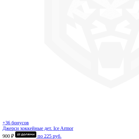
+36 бонусов
Джерси хоккейные дет. Ice Armor
900 ₽
по
225
руб.