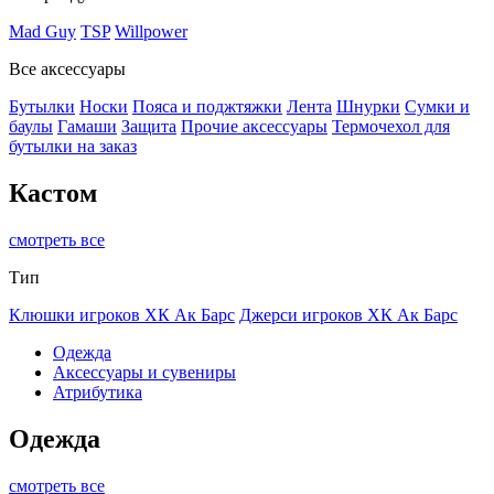
Mad Guy
TSP
Willpower
Все аксессуары
Бутылки
Носки
Пояса и поджтяжки
Лента
Шнурки
Сумки и
баулы
Гамаши
Защита
Прочие аксессуары
Термочехол для
бутылки на заказ
Кастом
смотреть все
Тип
Клюшки игроков ХК Ак Барс
Джерси игроков ХК Ак Барс
Одежда
Аксессуары и сувениры
Атрибутика
Одежда
смотреть все