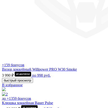
+159 бонусов
Визор хоккейный Willpower PRO W30 Smoke
3 990 ₽
по
998
руб.
быстрый просмотр
В избранное
до +1359 бонусов
Клюшка хоккейная Bauer Pulse