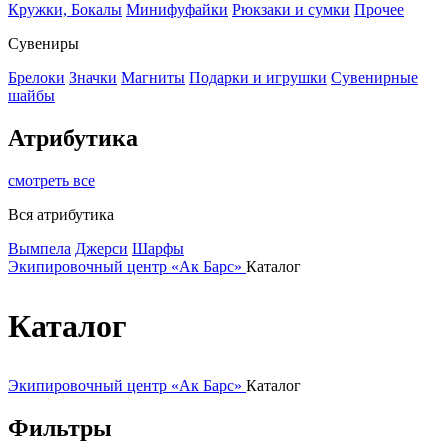
Кружки, Бокалы
Минифуфайки
Рюкзаки и сумки
Прочее
Сувениры
Брелоки
Значки
Магниты
Подарки и игрушки
Сувенирные
шайбы
Атрибутика
смотреть все
Вся атрибутика
Вымпела
Джерси
Шарфы
Экипировочный центр «Ак Барс»
Каталог
Каталог
Экипировочный центр «Ак Барс»
Каталог
Фильтры