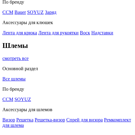
По бренду
CCM
Bauer
SOYUZ
Заряд
Аксессуары для клюшек
Лента для крюка
Лента для рукоятки
Воск
Надставки
Шлемы
смотреть все
Основной раздел
Все шлемы
По бренду
CCM
SOYUZ
Аксессуары для шлемов
Визор
Решетка
Решетка-визор
Спрей для визора
Ремкомплект
для шлема