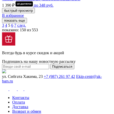
1 390 ₽
по
348
руб.
быстрый просмотр
В избранное
показать еще
3
4
5
6
7
след.
показано: 150 из 553
Всегда будь в курсе скидок и акций
Подпишись на нашу новостную рассылку
Подписаться
ул. Сибгата Хакима, 23
+7 (987) 261 97 42
Ekip-centr@ak-
bars.ru
Контакты
Оплата
Доставка
Возврат и обмен