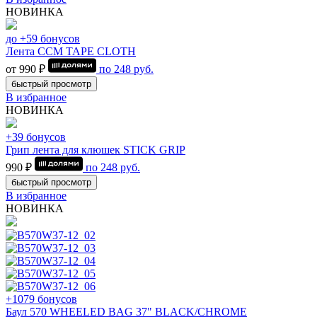
НОВИНКА
до +59 бонусов
Лента CCM TAPE CLOTH
от 990 ₽
по
248
руб.
быстрый просмотр
В избранное
НОВИНКА
+39 бонусов
Грип лента для клюшек STICK GRIP
990 ₽
по
248
руб.
быстрый просмотр
В избранное
НОВИНКА
+1079 бонусов
Баул 570 WHEELED BAG 37" BLACK/CHROME