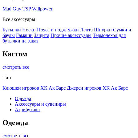
Mad Guy
TSP
Willpower
Все аксессуары
Бутылки
Носки
Пояса и поджтяжки
Лента
Шнурки
Сумки и
баулы
Гамаши
Защита
Прочие аксессуары
Термочехол для
бутылки на заказ
Кастом
смотреть все
Тип
Клюшки игроков ХК Ак Барс
Джерси игроков ХК Ак Барс
Одежда
Аксессуары и сувениры
Атрибутика
Одежда
смотреть все