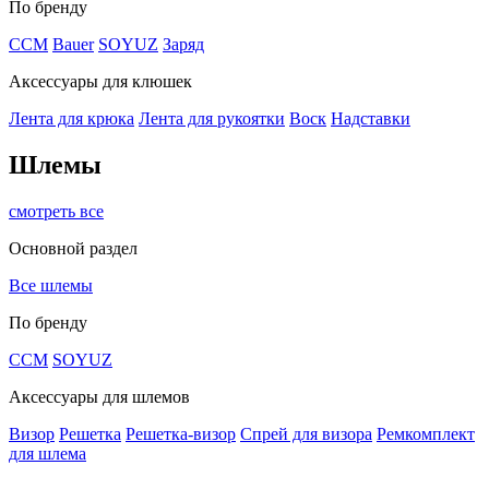
По бренду
CCM
Bauer
SOYUZ
Заряд
Аксессуары для клюшек
Лента для крюка
Лента для рукоятки
Воск
Надставки
Шлемы
смотреть все
Основной раздел
Все шлемы
По бренду
CCM
SOYUZ
Аксессуары для шлемов
Визор
Решетка
Решетка-визор
Спрей для визора
Ремкомплект
для шлема