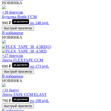
НОВИНКА
+39 бонусов
Бутылка Bottle CCM
990 ₽
по
248
руб.
быстрый просмотр
В избранное
НОВИНКА
+27 бонусов
Лента FLEXTAPE CCM
690 ₽
по
173
руб.
быстрый просмотр
В избранное
НОВИНКА
+31 бонус
Лента TAPE CCM ELAST
790 ₽
по
198
руб.
быстрый просмотр
В избранное