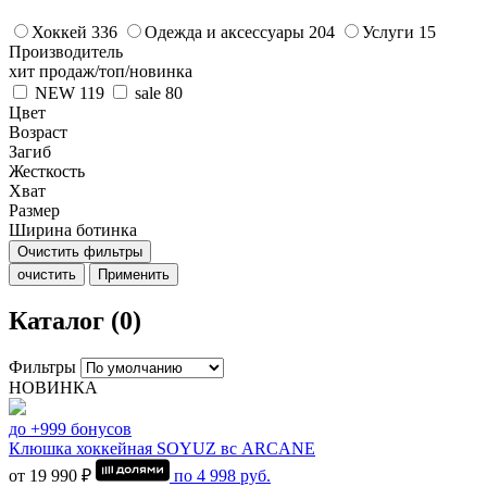
Хоккей
336
Одежда и аксессуары
204
Услуги
15
Производитель
хит продаж/топ/новинка
NEW
119
sale
80
Цвет
Возраст
Загиб
Жесткость
Хват
Размер
Ширина ботинка
Очистить фильтры
очистить
Применить
Каталог (0)
Фильтры
НОВИНКА
до +999 бонусов
Клюшка хоккейная SOYUZ вс ARCANE
от 19 990 ₽
по
4 998
руб.