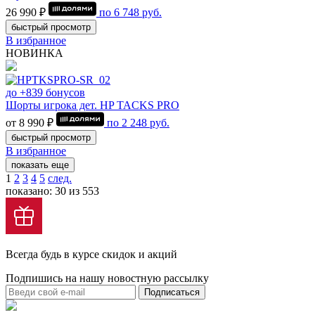
26 990 ₽
по
6 748
руб.
быстрый просмотр
В избранное
НОВИНКА
до +839 бонусов
Шорты игрока дет. HP TACKS PRO
от 8 990 ₽
по
2 248
руб.
быстрый просмотр
В избранное
показать еще
1
2
3
4
5
след.
показано: 30 из 553
Всегда будь в курсе скидок и акций
Подпишись на нашу новостную рассылку
Подписаться