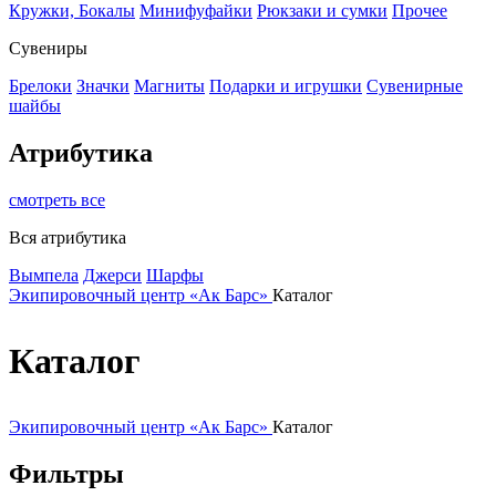
Кружки, Бокалы
Минифуфайки
Рюкзаки и сумки
Прочее
Сувениры
Брелоки
Значки
Магниты
Подарки и игрушки
Сувенирные
шайбы
Атрибутика
смотреть все
Вся атрибутика
Вымпела
Джерси
Шарфы
Экипировочный центр «Ак Барс»
Каталог
Каталог
Экипировочный центр «Ак Барс»
Каталог
Фильтры