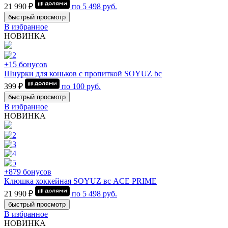
21 990 ₽
по
5 498
руб.
быстрый просмотр
В избранное
НОВИНКА
+15 бонусов
Шнурки для коньков с пропиткой SOYUZ bc
399 ₽
по
100
руб.
быстрый просмотр
В избранное
НОВИНКА
+879 бонусов
Клюшка хоккейная SOYUZ вс ACE PRIME
21 990 ₽
по
5 498
руб.
быстрый просмотр
В избранное
НОВИНКА