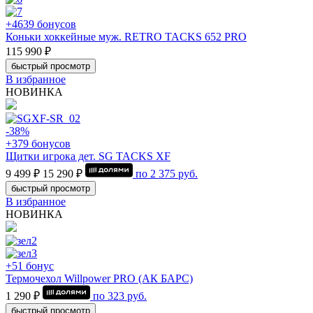
+4639 бонусов
Коньки хоккейные муж. RETRO TACKS 652 PRO
115 990 ₽
быстрый просмотр
В избранное
НОВИНКА
-38%
+379 бонусов
Щитки игрока дет. SG TACKS XF
9 499 ₽
15 290 ₽
по
2 375
руб.
быстрый просмотр
В избранное
НОВИНКА
+51 бонус
Термочехол Willpower PRO (АК БАРС)
1 290 ₽
по
323
руб.
быстрый просмотр