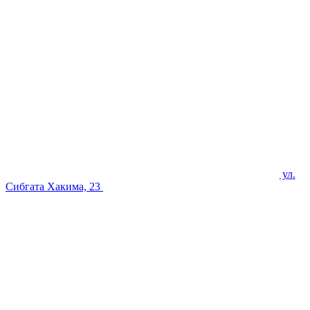
ул.
Сибгата Хакима, 23