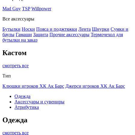
Mad Guy
TSP
Willpower
Все аксессуары
Бутылки
Носки
Пояса и поджтяжки
Лента
Шнурки
Сумки и
баулы
Гамаши
Защита
Прочие аксессуары
Термочехол для
бутылки на заказ
Кастом
смотреть все
Тип
Клюшки игроков ХК Ак Барс
Джерси игроков ХК Ак Барс
Одежда
Аксессуары и сувениры
Атрибутика
Одежда
смотреть все