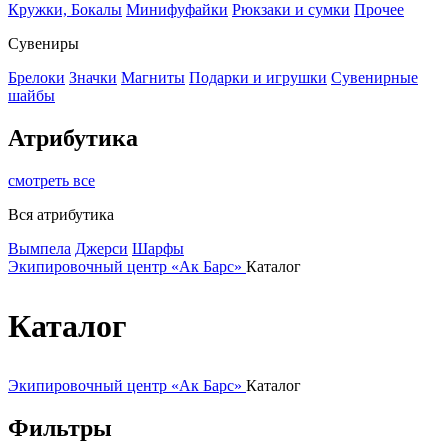
Кружки, Бокалы
Минифуфайки
Рюкзаки и сумки
Прочее
Сувениры
Брелоки
Значки
Магниты
Подарки и игрушки
Сувенирные
шайбы
Атрибутика
смотреть все
Вся атрибутика
Вымпела
Джерси
Шарфы
Экипировочный центр «Ак Барс»
Каталог
Каталог
Экипировочный центр «Ак Барс»
Каталог
Фильтры