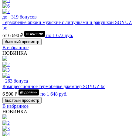
до +319 бонусов
Термобелье брюки мужские с липучками и ракушкой SOYUZ
bc
от 6 690 ₽
по
1 673
руб.
быстрый просмотр
В избранное
НОВИНКА
+263 бонуса
Компрессионное термобелье джемпер SOYUZ bc
6 590 ₽
по
1 648
руб.
быстрый просмотр
В избранное
НОВИНКА