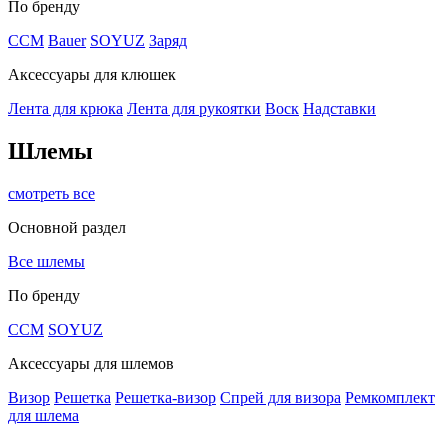
По бренду
CCM
Bauer
SOYUZ
Заряд
Аксессуары для клюшек
Лента для крюка
Лента для рукоятки
Воск
Надставки
Шлемы
смотреть все
Основной раздел
Все шлемы
По бренду
CCM
SOYUZ
Аксессуары для шлемов
Визор
Решетка
Решетка-визор
Спрей для визора
Ремкомплект
для шлема