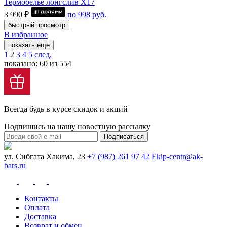
Термобелье лонгслив Х17
3 990 ₽
по
998
руб.
быстрый просмотр
В избранное
показать еще
1
2
3
4
5
след.
показано: 60 из 554
Всегда будь в курсе скидок и акций
Подпишись на нашу новостную рассылку
Подписаться
ул. Сибгата Хакима, 23
+7 (987) 261 97 42
Ekip-centr@ak-
bars.ru
Контакты
Оплата
Доставка
Возврат и обмен