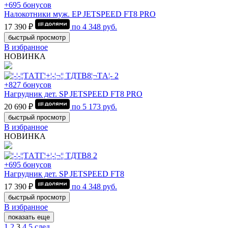
+695 бонусов
Налокотники муж. EP JETSPEED FT8 PRO
17 390 ₽
по
4 348
руб.
быстрый просмотр
В избранное
НОВИНКА
+827 бонусов
Нагрудник дет. SP JETSPEED FT8 PRO
20 690 ₽
по
5 173
руб.
быстрый просмотр
В избранное
НОВИНКА
+695 бонусов
Нагрудник дет. SP JETSPEED FT8
17 390 ₽
по
4 348
руб.
быстрый просмотр
В избранное
показать еще
1
2
3
4
5
след.