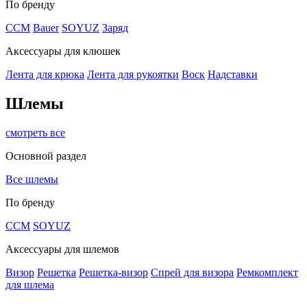
По бренду
CCM
Bauer
SOYUZ
Заряд
Аксессуары для клюшек
Лента для крюка
Лента для рукоятки
Воск
Надставки
Шлемы
смотреть все
Основной раздел
Все шлемы
По бренду
CCM
SOYUZ
Аксессуары для шлемов
Визор
Решетка
Решетка-визор
Спрей для визора
Ремкомплект
для шлема