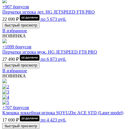
+907 бонусов
Перчатки игрока дет. HG JETSPEED FT8 PRO
22 690 ₽
по
5 673
руб.
быстрый просмотр
В избранное
НОВИНКА
+1099 бонусов
Перчатки игрока муж. HG JETSPEED FT8 PRO
27 490 ₽
по
6 873
руб.
быстрый просмотр
В избранное
НОВИНКА
+707 бонусов
Клюшка хоккейная игрока SOYUZbc ACE STD (Laser model)
17 690 ₽
по
4 423
руб.
быстрый просмотр