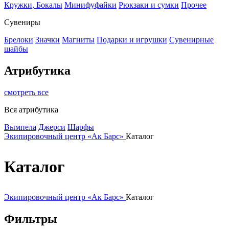
Кружки, Бокалы
Минифуфайки
Рюкзаки и сумки
Прочее
Сувениры
Брелоки
Значки
Магниты
Подарки и игрушки
Сувенирные
шайбы
Атрибутика
смотреть все
Вся атрибутика
Вымпела
Джерси
Шарфы
Экипировочный центр «Ак Барс»
Каталог
Каталог
Экипировочный центр «Ак Барс»
Каталог
Фильтры