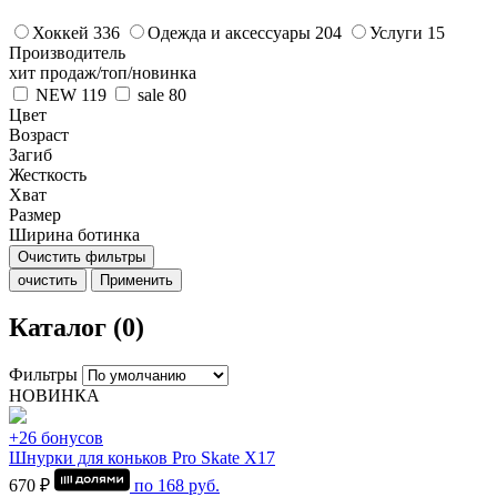
Хоккей
336
Одежда и аксессуары
204
Услуги
15
Производитель
хит продаж/топ/новинка
NEW
119
sale
80
Цвет
Возраст
Загиб
Жесткость
Хват
Размер
Ширина ботинка
Очистить фильтры
очистить
Применить
Каталог (0)
Фильтры
НОВИНКА
+26 бонусов
Шнурки для коньков Pro Skate Х17
670 ₽
по
168
руб.