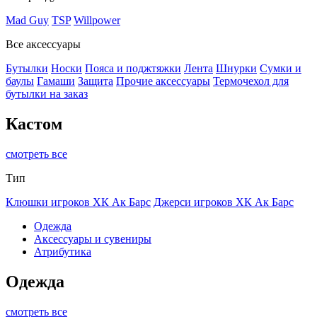
Mad Guy
TSP
Willpower
Все аксессуары
Бутылки
Носки
Пояса и поджтяжки
Лента
Шнурки
Сумки и
баулы
Гамаши
Защита
Прочие аксессуары
Термочехол для
бутылки на заказ
Кастом
смотреть все
Тип
Клюшки игроков ХК Ак Барс
Джерси игроков ХК Ак Барс
Одежда
Аксессуары и сувениры
Атрибутика
Одежда
смотреть все