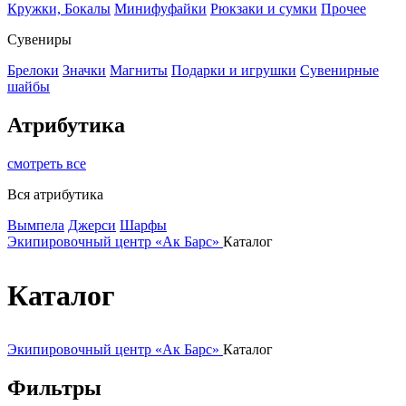
Кружки, Бокалы
Минифуфайки
Рюкзаки и сумки
Прочее
Сувениры
Брелоки
Значки
Магниты
Подарки и игрушки
Сувенирные
шайбы
Атрибутика
смотреть все
Вся атрибутика
Вымпела
Джерси
Шарфы
Экипировочный центр «Ак Барс»
Каталог
Каталог
Экипировочный центр «Ак Барс»
Каталог
Фильтры