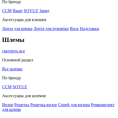
По бренду
CCM
Bauer
SOYUZ
Заряд
Аксессуары для клюшек
Лента для крюка
Лента для рукоятки
Воск
Надставки
Шлемы
смотреть все
Основной раздел
Все шлемы
По бренду
CCM
SOYUZ
Аксессуары для шлемов
Визор
Решетка
Решетка-визор
Спрей для визора
Ремкомплект
для шлема