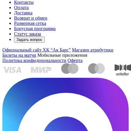
Контакты
Оплата
Доставка
Возврат и обмен
Размерная сетка
Бонусная программа
Статус заказа
Задать вопрос
Официальный сайт ХК “Ак Барс”
Магазин атрибутики
Билеты на матчи
Мобильные приложения
Политика конфиденциальности
Оферта