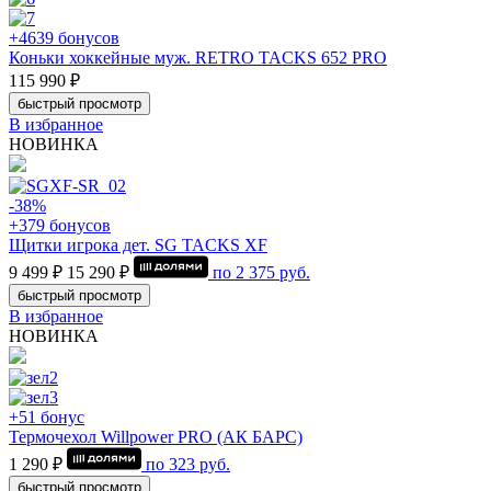
+4639 бонусов
Коньки хоккейные муж. RETRO TACKS 652 PRO
115 990 ₽
быстрый просмотр
В избранное
НОВИНКА
-38%
+379 бонусов
Щитки игрока дет. SG TACKS XF
9 499 ₽
15 290 ₽
по
2 375
руб.
быстрый просмотр
В избранное
НОВИНКА
+51 бонус
Термочехол Willpower PRO (АК БАРС)
1 290 ₽
по
323
руб.
быстрый просмотр