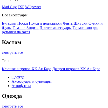
Mad Guy
TSP
Willpower
Все аксессуары
Бутылки
Носки
Пояса и поджтяжки
Лента
Шнурки
Сумки и
баулы
Гамаши
Защита
Прочие аксессуары
Термочехол для
бутылки на заказ
Кастом
смотреть все
Тип
Клюшки игроков ХК Ак Барс
Джерси игроков ХК Ак Барс
Одежда
Аксессуары и сувениры
Атрибутика
Одежда
смотреть все