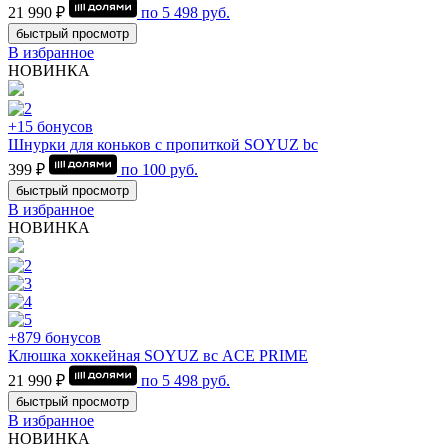
21 990 ₽
по
5 498
руб.
быстрый просмотр
В избранное
НОВИНКА
+15 бонусов
Шнурки для коньков с пропиткой SOYUZ bc
399 ₽
по
100
руб.
быстрый просмотр
В избранное
НОВИНКА
+879 бонусов
Клюшка хоккейная SOYUZ вс ACE PRIME
21 990 ₽
по
5 498
руб.
быстрый просмотр
В избранное
НОВИНКА