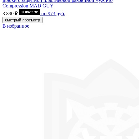
Брюки с защитной пластиковой раковиной муж Pro
Compression MAD GUY
3 890 ₽
по
973
руб.
быстрый просмотр
В избранное