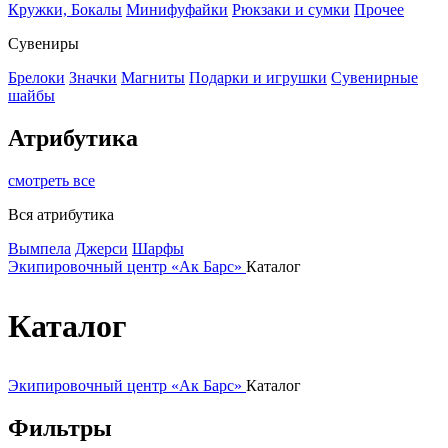
Кружки, Бокалы
Минифуфайки
Рюкзаки и сумки
Прочее
Сувениры
Брелоки
Значки
Магниты
Подарки и игрушки
Сувенирные
шайбы
Атрибутика
смотреть все
Вся атрибутика
Вымпела
Джерси
Шарфы
Экипировочный центр «Ак Барс»
Каталог
Каталог
Экипировочный центр «Ак Барс»
Каталог
Фильтры