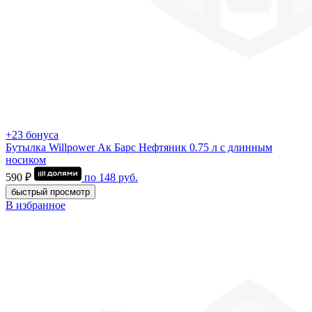
+23 бонуса
Бутылка Willpower Ак Барс Нефтяник 0.75 л c длинным
носиком
590 ₽
по
148
руб.
быстрый просмотр
В избранное