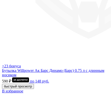
+23 бонуса
Бутылка Willpower Ак Барс Динамо (Барс) 0.75 л c длинным
носиком
590 ₽
по
148
руб.
быстрый просмотр
В избранное