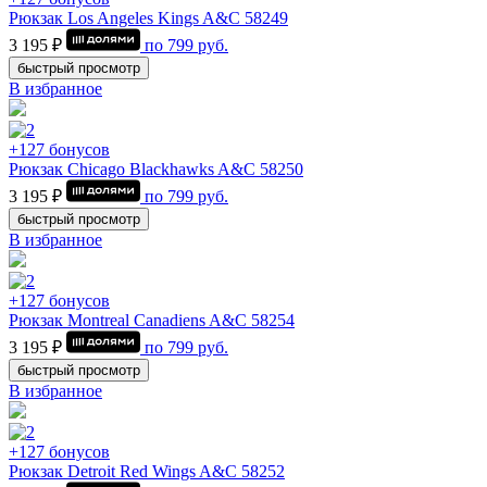
Рюкзак Los Angeles Kings A&C 58249
3 195 ₽
по
799
руб.
быстрый просмотр
В избранное
+127 бонусов
Рюкзак Chicago Blackhawks A&C 58250
3 195 ₽
по
799
руб.
быстрый просмотр
В избранное
+127 бонусов
Рюкзак Montrеal Canadiens A&C 58254
3 195 ₽
по
799
руб.
быстрый просмотр
В избранное
+127 бонусов
Рюкзак Detroit Red Wings A&C 58252