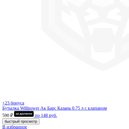
+23 бонуса
Бутылка Willpower Ак Барс Казань 0.75 л c клапаном
590 ₽
по
148
руб.
быстрый просмотр
В избранное