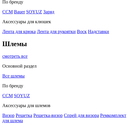
По бренду
CCM
Bauer
SOYUZ
Заряд
Аксессуары для клюшек
Лента для крюка
Лента для рукоятки
Воск
Надставки
Шлемы
смотреть все
Основной раздел
Все шлемы
По бренду
CCM
SOYUZ
Аксессуары для шлемов
Визор
Решетка
Решетка-визор
Спрей для визора
Ремкомплект
для шлема