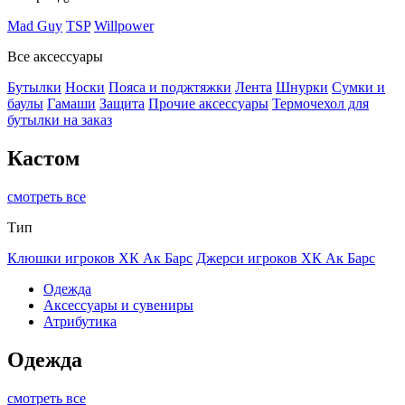
Mad Guy
TSP
Willpower
Все аксессуары
Бутылки
Носки
Пояса и поджтяжки
Лента
Шнурки
Сумки и
баулы
Гамаши
Защита
Прочие аксессуары
Термочехол для
бутылки на заказ
Кастом
смотреть все
Тип
Клюшки игроков ХК Ак Барс
Джерси игроков ХК Ак Барс
Одежда
Аксессуары и сувениры
Атрибутика
Одежда
смотреть все