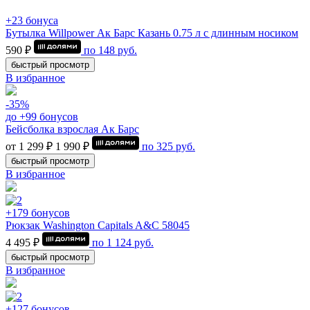
+23 бонуса
Бутылка Willpower Ак Барс Казань 0.75 л c длинным носиком
590 ₽
по
148
руб.
быстрый просмотр
В избранное
-35%
до +99 бонусов
Бейсболка взрослая Ак Барс
от 1 299 ₽
1 990 ₽
по
325
руб.
быстрый просмотр
В избранное
+179 бонусов
Рюкзак Washington Capitals A&C 58045
4 495 ₽
по
1 124
руб.
быстрый просмотр
В избранное
+127 бонусов