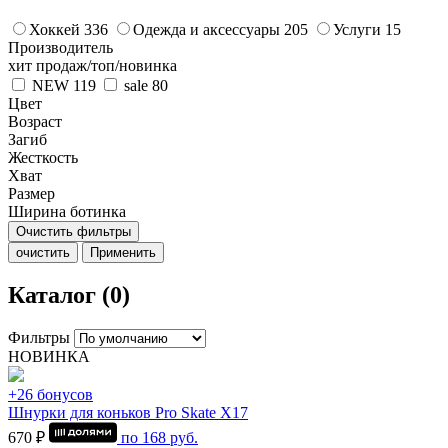
Хоккей
336
Одежда и аксессуары
205
Услуги
15
Производитель
хит продаж/топ/новинка
NEW
119
sale
80
Цвет
Возраст
Загиб
Жесткость
Хват
Размер
Ширина ботинка
Очистить фильтры
очистить
Применить
Каталог (0)
Фильтры
НОВИНКА
+26 бонусов
Шнурки для коньков Pro Skate Х17
670 ₽
по
168
руб.