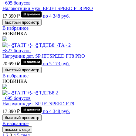
+695 бонусов
Налокотники муж. EP JETSPEED FT8 PRO
17 390 ₽
по
4 348
руб.
быстрый просмотр
В избранное
НОВИНКА
+827 бонусов
Нагрудник дет. SP JETSPEED FT8 PRO
20 690 ₽
по
5 173
руб.
быстрый просмотр
В избранное
НОВИНКА
+695 бонусов
Нагрудник дет. SP JETSPEED FT8
17 390 ₽
по
4 348
руб.
быстрый просмотр
В избранное
показать еще
1
2
3
4
5
след.