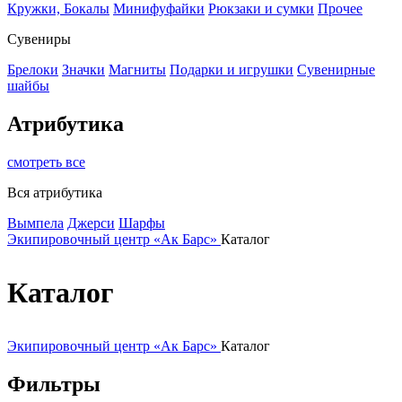
Кружки, Бокалы
Минифуфайки
Рюкзаки и сумки
Прочее
Сувениры
Брелоки
Значки
Магниты
Подарки и игрушки
Сувенирные
шайбы
Атрибутика
смотреть все
Вся атрибутика
Вымпела
Джерси
Шарфы
Экипировочный центр «Ак Барс»
Каталог
Каталог
Экипировочный центр «Ак Барс»
Каталог
Фильтры