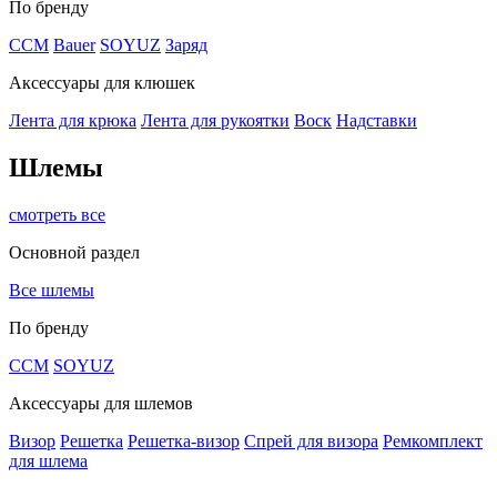
По бренду
CCM
Bauer
SOYUZ
Заряд
Аксессуары для клюшек
Лента для крюка
Лента для рукоятки
Воск
Надставки
Шлемы
смотреть все
Основной раздел
Все шлемы
По бренду
CCM
SOYUZ
Аксессуары для шлемов
Визор
Решетка
Решетка-визор
Спрей для визора
Ремкомплект
для шлема