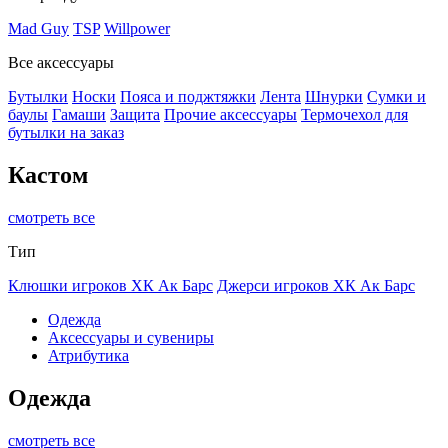
Mad Guy
TSP
Willpower
Все аксессуары
Бутылки
Носки
Пояса и поджтяжки
Лента
Шнурки
Сумки и
баулы
Гамаши
Защита
Прочие аксессуары
Термочехол для
бутылки на заказ
Кастом
смотреть все
Тип
Клюшки игроков ХК Ак Барс
Джерси игроков ХК Ак Барс
Одежда
Аксессуары и сувениры
Атрибутика
Одежда
смотреть все