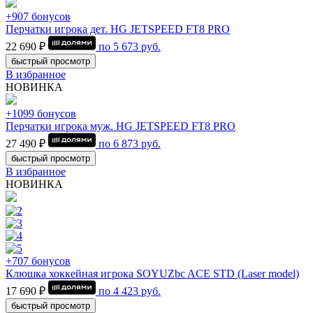
+907 бонусов
Перчатки игрока дет. HG JETSPEED FT8 PRO
22 690 ₽
по
5 673
руб.
быстрый просмотр
В избранное
НОВИНКА
+1099 бонусов
Перчатки игрока муж. HG JETSPEED FT8 PRO
27 490 ₽
по
6 873
руб.
быстрый просмотр
В избранное
НОВИНКА
+707 бонусов
Клюшка хоккейная игрока SOYUZbc ACE STD (Laser model)
17 690 ₽
по
4 423
руб.
быстрый просмотр