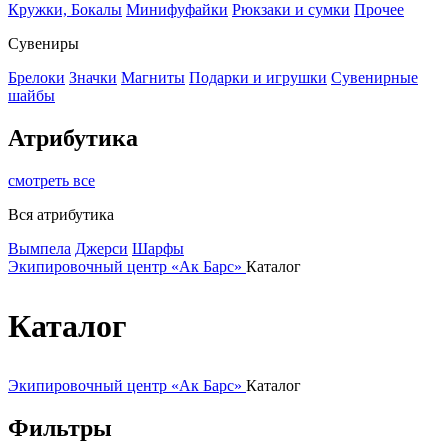
Кружки, Бокалы
Минифуфайки
Рюкзаки и сумки
Прочее
Сувениры
Брелоки
Значки
Магниты
Подарки и игрушки
Сувенирные
шайбы
Атрибутика
смотреть все
Вся атрибутика
Вымпела
Джерси
Шарфы
Экипировочный центр «Ак Барс»
Каталог
Каталог
Экипировочный центр «Ак Барс»
Каталог
Фильтры