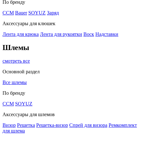
По бренду
CCM
Bauer
SOYUZ
Заряд
Аксессуары для клюшек
Лента для крюка
Лента для рукоятки
Воск
Надставки
Шлемы
смотреть все
Основной раздел
Все шлемы
По бренду
CCM
SOYUZ
Аксессуары для шлемов
Визор
Решетка
Решетка-визор
Спрей для визора
Ремкомплект
для шлема