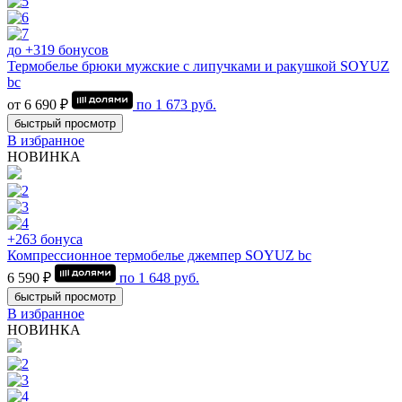
до +319 бонусов
Термобелье брюки мужские с липучками и ракушкой SOYUZ
bc
от 6 690 ₽
по
1 673
руб.
быстрый просмотр
В избранное
НОВИНКА
+263 бонуса
Компрессионное термобелье джемпер SOYUZ bc
6 590 ₽
по
1 648
руб.
быстрый просмотр
В избранное
НОВИНКА