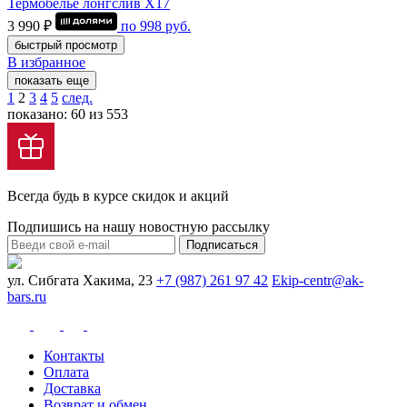
Термобелье лонгслив Х17
3 990 ₽
по
998
руб.
быстрый просмотр
В избранное
показать еще
1
2
3
4
5
след.
показано: 60 из 553
Всегда будь в курсе скидок и акций
Подпишись на нашу новостную рассылку
Подписаться
ул. Сибгата Хакима, 23
+7 (987) 261 97 42
Ekip-centr@ak-
bars.ru
Контакты
Оплата
Доставка
Возврат и обмен