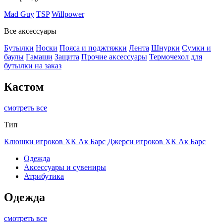
Mad Guy
TSP
Willpower
Все аксессуары
Бутылки
Носки
Пояса и поджтяжки
Лента
Шнурки
Сумки и
баулы
Гамаши
Защита
Прочие аксессуары
Термочехол для
бутылки на заказ
Кастом
смотреть все
Тип
Клюшки игроков ХК Ак Барс
Джерси игроков ХК Ак Барс
Одежда
Аксессуары и сувениры
Атрибутика
Одежда
смотреть все