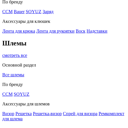
По бренду
CCM
Bauer
SOYUZ
Заряд
Аксессуары для клюшек
Лента для крюка
Лента для рукоятки
Воск
Надставки
Шлемы
смотреть все
Основной раздел
Все шлемы
По бренду
CCM
SOYUZ
Аксессуары для шлемов
Визор
Решетка
Решетка-визор
Спрей для визора
Ремкомплект
для шлема