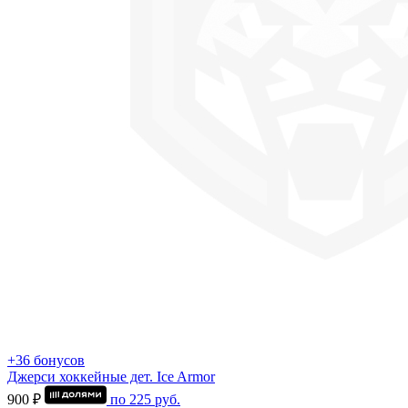
+36 бонусов
Джерси хоккейные дет. Ice Armor
900 ₽
по
225
руб.