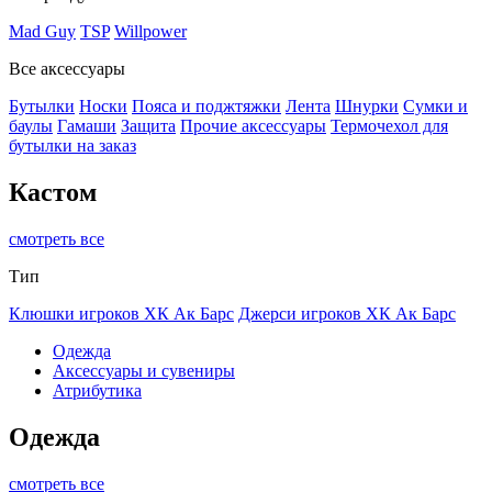
Mad Guy
TSP
Willpower
Все аксессуары
Бутылки
Носки
Пояса и поджтяжки
Лента
Шнурки
Сумки и
баулы
Гамаши
Защита
Прочие аксессуары
Термочехол для
бутылки на заказ
Кастом
смотреть все
Тип
Клюшки игроков ХК Ак Барс
Джерси игроков ХК Ак Барс
Одежда
Аксессуары и сувениры
Атрибутика
Одежда
смотреть все