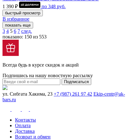
1 390 ₽
по
348
руб.
быстрый просмотр
В избранное
показать еще
3
4
5
6
7
след.
показано: 150 из 553
Всегда будь в курсе скидок и акций
Подпишись на нашу новостную рассылку
Подписаться
ул. Сибгата Хакима, 23
+7 (987) 261 97 42
Ekip-centr@ak-
bars.ru
Контакты
Оплата
Доставка
Возврат и обмен