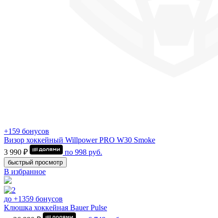
+159 бонусов
Визор хоккейный Willpower PRO W30 Smoke
3 990 ₽
по
998
руб.
быстрый просмотр
В избранное
до +1359 бонусов
Клюшка хоккейная Bauer Pulse