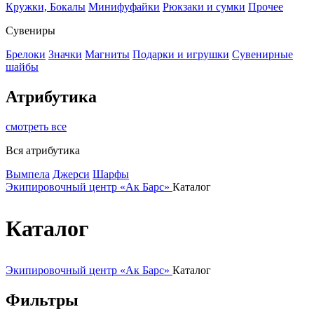
Кружки, Бокалы
Минифуфайки
Рюкзаки и сумки
Прочее
Сувениры
Брелоки
Значки
Магниты
Подарки и игрушки
Сувенирные
шайбы
Атрибутика
смотреть все
Вся атрибутика
Вымпела
Джерси
Шарфы
Экипировочный центр «Ак Барс»
Каталог
Каталог
Экипировочный центр «Ак Барс»
Каталог
Фильтры