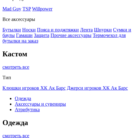
Mad Guy
TSP
Willpower
Все аксессуары
Бутылки
Носки
Пояса и поджтяжки
Лента
Шнурки
Сумки и
баулы
Гамаши
Защита
Прочие аксессуары
Термочехол для
бутылки на заказ
Кастом
смотреть все
Тип
Клюшки игроков ХК Ак Барс
Джерси игроков ХК Ак Барс
Одежда
Аксессуары и сувениры
Атрибутика
Одежда
смотреть все