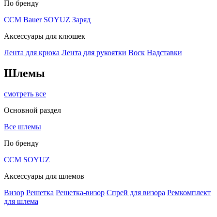
По бренду
CCM
Bauer
SOYUZ
Заряд
Аксессуары для клюшек
Лента для крюка
Лента для рукоятки
Воск
Надставки
Шлемы
смотреть все
Основной раздел
Все шлемы
По бренду
CCM
SOYUZ
Аксессуары для шлемов
Визор
Решетка
Решетка-визор
Спрей для визора
Ремкомплект
для шлема