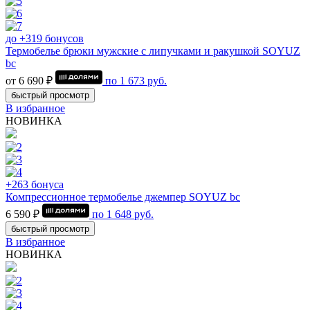
до +319 бонусов
Термобелье брюки мужские с липучками и ракушкой SOYUZ
bc
от 6 690 ₽
по
1 673
руб.
быстрый просмотр
В избранное
НОВИНКА
+263 бонуса
Компрессионное термобелье джемпер SOYUZ bc
6 590 ₽
по
1 648
руб.
быстрый просмотр
В избранное
НОВИНКА