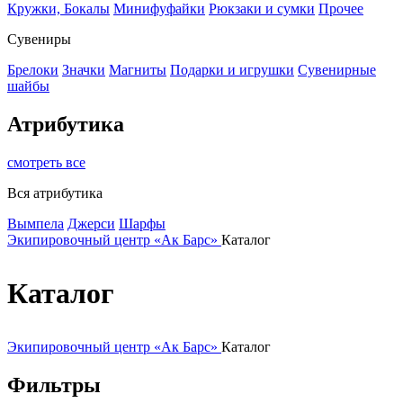
Кружки, Бокалы
Минифуфайки
Рюкзаки и сумки
Прочее
Сувениры
Брелоки
Значки
Магниты
Подарки и игрушки
Сувенирные
шайбы
Атрибутика
смотреть все
Вся атрибутика
Вымпела
Джерси
Шарфы
Экипировочный центр «Ак Барс»
Каталог
Каталог
Экипировочный центр «Ак Барс»
Каталог
Фильтры