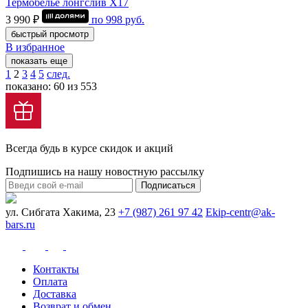
Термобелье лонгслив Х17
3 990 ₽
по
998
руб.
быстрый просмотр
В избранное
показать еще
1
2
3
4
5
след.
показано: 60 из 553
Всегда будь в курсе скидок и акций
Подпишись на нашу новостную рассылку
Подписаться
ул. Сибгата Хакима, 23
+7 (987) 261 97 42
Ekip-centr@ak-
bars.ru
Контакты
Оплата
Доставка
Возврат и обмен