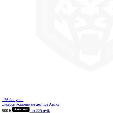
+36 бонусов
Джерси хоккейные дет. Ice Armor
900 ₽
по
225
руб.