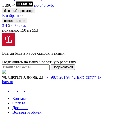
1 390 ₽
по
348
руб.
быстрый просмотр
В избранное
показать еще
3
4
5
6
7
след.
показано: 150 из 553
Всегда будь в курсе скидок и акций
Подпишись на нашу новостную рассылку
Подписаться
ул. Сибгата Хакима, 23
+7 (987) 261 97 42
Ekip-centr@ak-
bars.ru
Контакты
Оплата
Доставка
Возврат и обмен