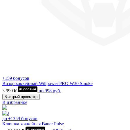
+159 бонусов
Визор хоккейный Willpower PRO W30 Smoke
3 990 ₽
по
998
руб.
быстрый просмотр
В избранное
до +1359 бонусов
Клюшка хоккейная Bauer Pulse