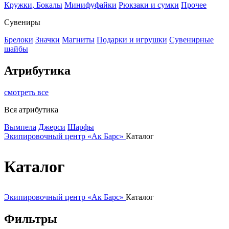
Кружки, Бокалы
Минифуфайки
Рюкзаки и сумки
Прочее
Сувениры
Брелоки
Значки
Магниты
Подарки и игрушки
Сувенирные
шайбы
Атрибутика
смотреть все
Вся атрибутика
Вымпела
Джерси
Шарфы
Экипировочный центр «Ак Барс»
Каталог
Каталог
Экипировочный центр «Ак Барс»
Каталог
Фильтры