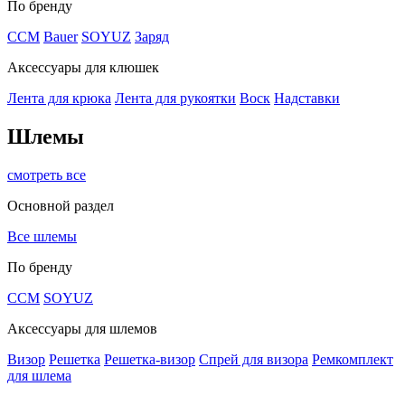
По бренду
CCM
Bauer
SOYUZ
Заряд
Аксессуары для клюшек
Лента для крюка
Лента для рукоятки
Воск
Надставки
Шлемы
смотреть все
Основной раздел
Все шлемы
По бренду
CCM
SOYUZ
Аксессуары для шлемов
Визор
Решетка
Решетка-визор
Спрей для визора
Ремкомплект
для шлема