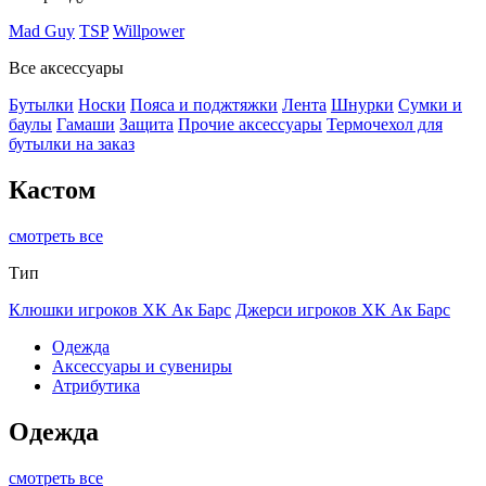
Mad Guy
TSP
Willpower
Все аксессуары
Бутылки
Носки
Пояса и поджтяжки
Лента
Шнурки
Сумки и
баулы
Гамаши
Защита
Прочие аксессуары
Термочехол для
бутылки на заказ
Кастом
смотреть все
Тип
Клюшки игроков ХК Ак Барс
Джерси игроков ХК Ак Барс
Одежда
Аксессуары и сувениры
Атрибутика
Одежда
смотреть все