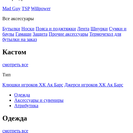
Mad Guy
TSP
Willpower
Все аксессуары
Бутылки
Носки
Пояса и поджтяжки
Лента
Шнурки
Сумки и
баулы
Гамаши
Защита
Прочие аксессуары
Термочехол для
бутылки на заказ
Кастом
смотреть все
Тип
Клюшки игроков ХК Ак Барс
Джерси игроков ХК Ак Барс
Одежда
Аксессуары и сувениры
Атрибутика
Одежда
смотреть все