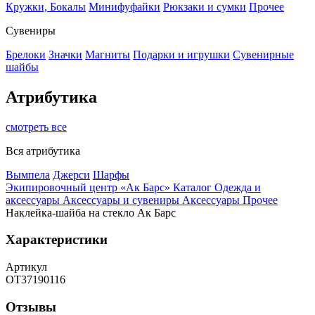
Кружки, Бокалы
Минифуфайки
Рюкзаки и сумки
Прочее
Сувениры
Брелоки
Значки
Магниты
Подарки и игрушки
Сувенирные
шайбы
Атрибутика
смотреть все
Вся атрибутика
Вымпела
Джерси
Шарфы
Экипировочный центр «Ак Барс»
Каталог
Одежда и
аксессуары
Аксессуары и сувениры
Аксессуары
Прочее
Наклейка-шайба на стекло Ак Барс
Характеристики
Артикул
OT37190116
Отзывы