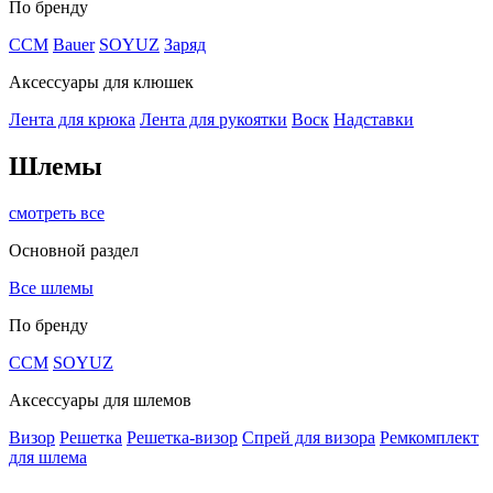
По бренду
CCM
Bauer
SOYUZ
Заряд
Аксессуары для клюшек
Лента для крюка
Лента для рукоятки
Воск
Надставки
Шлемы
смотреть все
Основной раздел
Все шлемы
По бренду
CCM
SOYUZ
Аксессуары для шлемов
Визор
Решетка
Решетка-визор
Спрей для визора
Ремкомплект
для шлема