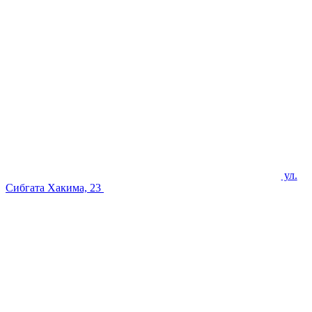
ул.
Сибгата Хакима, 23