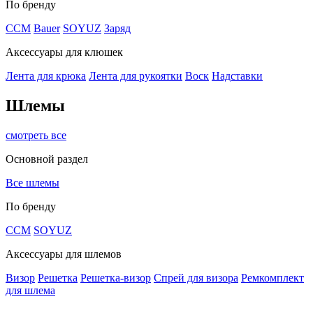
По бренду
CCM
Bauer
SOYUZ
Заряд
Аксессуары для клюшек
Лента для крюка
Лента для рукоятки
Воск
Надставки
Шлемы
смотреть все
Основной раздел
Все шлемы
По бренду
CCM
SOYUZ
Аксессуары для шлемов
Визор
Решетка
Решетка-визор
Спрей для визора
Ремкомплект
для шлема