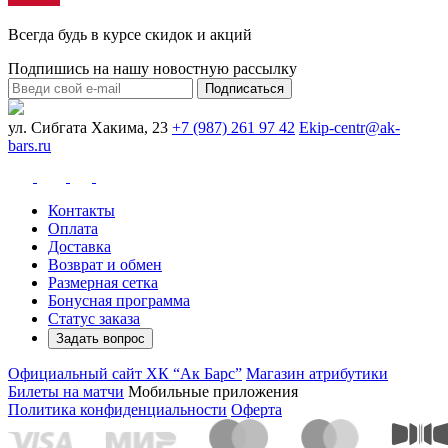
Всегда будь в курсе скидок и акций
Подпишись на нашу новостную рассылку
Подписаться
ул. Сибгата Хакима, 23
+7 (987) 261 97 42
Ekip-centr@ak-
bars.ru
Контакты
Оплата
Доставка
Возврат и обмен
Размерная сетка
Бонусная программа
Статус заказа
Задать вопрос
Официальный сайт ХК “Ак Барс”
Магазин атрибутики
Билеты на матчи
Мобильные приложения
Политика конфиденциальности
Оферта