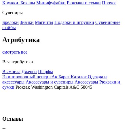
Кружки, Бокалы
Минифуфайки
Рюкзаки и сумки
Прочее
Сувениры
Брелоки
Значки
Магниты
Подарки и игрушки
Сувенирные
шайбы
Атрибутика
смотреть все
Вся атрибутика
Вымпела
Джерси
Шарфы
Экипировочный центр «Ак Барс»
Каталог
Одежда и
аксессуары
Аксессуары и сувениры
Аксессуары
Рюкзаки и
сумки
Рюкзак Washington Capitals A&C 58045
Отзывы