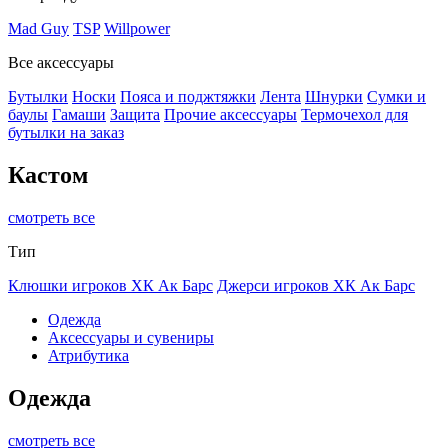
Mad Guy
TSP
Willpower
Все аксессуары
Бутылки
Носки
Пояса и поджтяжки
Лента
Шнурки
Сумки и
баулы
Гамаши
Защита
Прочие аксессуары
Термочехол для
бутылки на заказ
Кастом
смотреть все
Тип
Клюшки игроков ХК Ак Барс
Джерси игроков ХК Ак Барс
Одежда
Аксессуары и сувениры
Атрибутика
Одежда
смотреть все