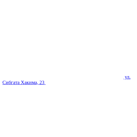
ул.
Сибгата Хакима, 23