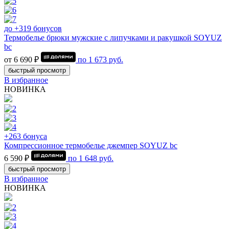
до +319 бонусов
Термобелье брюки мужские с липучками и ракушкой SOYUZ
bc
от 6 690 ₽
по
1 673
руб.
быстрый просмотр
В избранное
НОВИНКА
+263 бонуса
Компрессионное термобелье джемпер SOYUZ bc
6 590 ₽
по
1 648
руб.
быстрый просмотр
В избранное
НОВИНКА