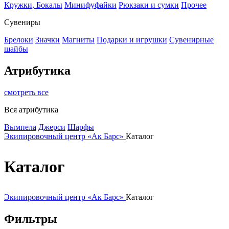
Кружки, Бокалы
Минифуфайки
Рюкзаки и сумки
Прочее
Сувениры
Брелоки
Значки
Магниты
Подарки и игрушки
Сувенирные
шайбы
Атрибутика
смотреть все
Вся атрибутика
Вымпела
Джерси
Шарфы
Экипировочный центр «Ак Барс»
Каталог
Каталог
Экипировочный центр «Ак Барс»
Каталог
Фильтры