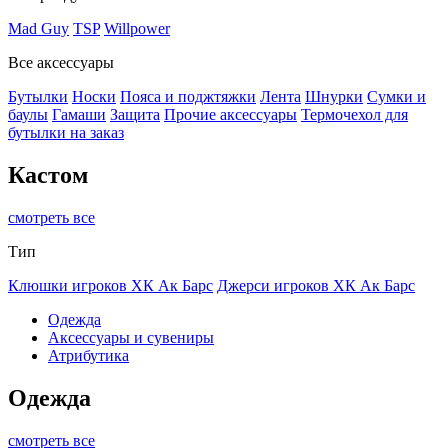
Mad Guy
TSP
Willpower
Все аксессуары
Бутылки
Носки
Пояса и поджтяжки
Лента
Шнурки
Сумки и
баулы
Гамаши
Защита
Прочие аксессуары
Термочехол для
бутылки на заказ
Кастом
смотреть все
Тип
Клюшки игроков ХК Ак Барс
Джерси игроков ХК Ак Барс
Одежда
Аксессуары и сувениры
Атрибутика
Одежда
смотреть все