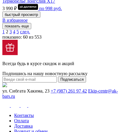
Термобелье лонгслив Х17
3 990 ₽
по
998
руб.
быстрый просмотр
В избранное
показать еще
1
2
3
4
5
след.
показано: 60 из 553
Всегда будь в курсе скидок и акций
Подпишись на нашу новостную рассылку
Подписаться
ул. Сибгата Хакима, 23
+7 (987) 261 97 42
Ekip-centr@ak-
bars.ru
Контакты
Оплата
Доставка
Возврат и обмен