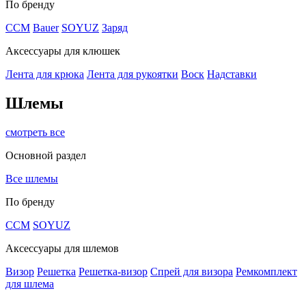
По бренду
CCM
Bauer
SOYUZ
Заряд
Аксессуары для клюшек
Лента для крюка
Лента для рукоятки
Воск
Надставки
Шлемы
смотреть все
Основной раздел
Все шлемы
По бренду
CCM
SOYUZ
Аксессуары для шлемов
Визор
Решетка
Решетка-визор
Спрей для визора
Ремкомплект
для шлема