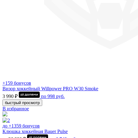
+159 бонусов
Визор хоккейный Willpower PRO W30 Smoke
3 990 ₽
по
998
руб.
быстрый просмотр
В избранное
до +1359 бонусов
Клюшка хоккейная Bauer Pulse