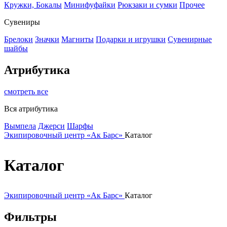
Кружки, Бокалы
Минифуфайки
Рюкзаки и сумки
Прочее
Сувениры
Брелоки
Значки
Магниты
Подарки и игрушки
Сувенирные
шайбы
Атрибутика
смотреть все
Вся атрибутика
Вымпела
Джерси
Шарфы
Экипировочный центр «Ак Барс»
Каталог
Каталог
Экипировочный центр «Ак Барс»
Каталог
Фильтры