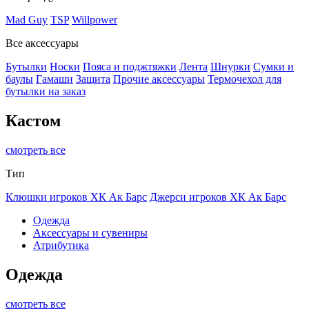
Mad Guy
TSP
Willpower
Все аксессуары
Бутылки
Носки
Пояса и поджтяжки
Лента
Шнурки
Сумки и
баулы
Гамаши
Защита
Прочие аксессуары
Термочехол для
бутылки на заказ
Кастом
смотреть все
Тип
Клюшки игроков ХК Ак Барс
Джерси игроков ХК Ак Барс
Одежда
Аксессуары и сувениры
Атрибутика
Одежда
смотреть все