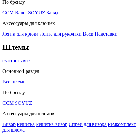
По бренду
CCM
Bauer
SOYUZ
Заряд
Аксессуары для клюшек
Лента для крюка
Лента для рукоятки
Воск
Надставки
Шлемы
смотреть все
Основной раздел
Все шлемы
По бренду
CCM
SOYUZ
Аксессуары для шлемов
Визор
Решетка
Решетка-визор
Спрей для визора
Ремкомплект
для шлема