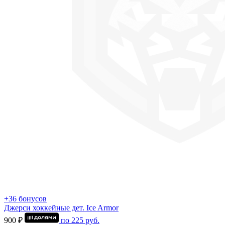
+36 бонусов
Джерси хоккейные дет. Ice Armor
900 ₽
по
225
руб.