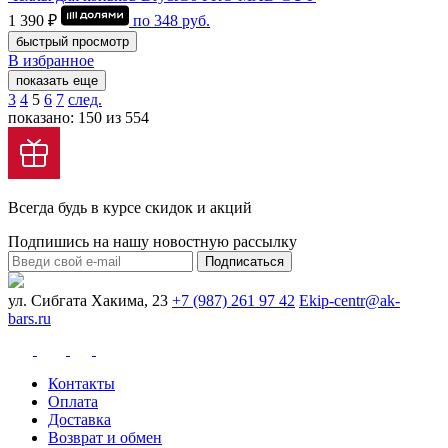
1 390 ₽
по
348
руб.
быстрый просмотр
В избранное
показать еще
3
4
5
6
7
след.
показано: 150 из 554
Всегда будь в курсе скидок и акций
Подпишись на нашу новостную рассылку
Подписаться
ул. Сибгата Хакима, 23
+7 (987) 261 97 42
Ekip-centr@ak-
bars.ru
Контакты
Оплата
Доставка
Возврат и обмен