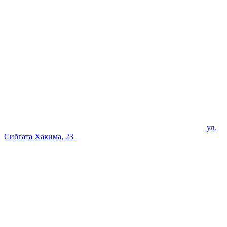
ул.
Сибгата Хакима, 23