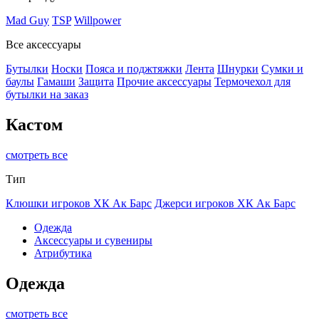
Mad Guy
TSP
Willpower
Все аксессуары
Бутылки
Носки
Пояса и поджтяжки
Лента
Шнурки
Сумки и
баулы
Гамаши
Защита
Прочие аксессуары
Термочехол для
бутылки на заказ
Кастом
смотреть все
Тип
Клюшки игроков ХК Ак Барс
Джерси игроков ХК Ак Барс
Одежда
Аксессуары и сувениры
Атрибутика
Одежда
смотреть все