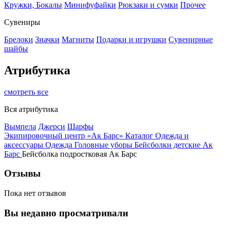
Кружки, Бокалы
Минифуфайки
Рюкзаки и сумки
Прочее
Сувениры
Брелоки
Значки
Магниты
Подарки и игрушки
Сувенирные
шайбы
Атрибутика
смотреть все
Вся атрибутика
Вымпела
Джерси
Шарфы
Экипировочный центр «Ак Барс»
Каталог
Одежда и
аксессуары
Одежда
Головные уборы
Бейсболки детские Ак
Барс
Бейсболка подростковая Ак Барс
Отзывы
Пока нет отзывов
Вы недавно просматривали