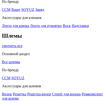
По бренду
CCM
Bauer
SOYUZ
Заряд
Аксессуары для клюшек
Лента для крюка
Лента для рукоятки
Воск
Надставки
Шлемы
смотреть все
Основной раздел
Все шлемы
По бренду
CCM
SOYUZ
Аксессуары для шлемов
Визор
Решетка
Решетка-визор
Спрей для визора
Ремкомплект
для шлема