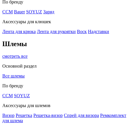
По бренду
CCM
Bauer
SOYUZ
Заряд
Аксессуары для клюшек
Лента для крюка
Лента для рукоятки
Воск
Надставки
Шлемы
смотреть все
Основной раздел
Все шлемы
По бренду
CCM
SOYUZ
Аксессуары для шлемов
Визор
Решетка
Решетка-визор
Спрей для визора
Ремкомплект
для шлема