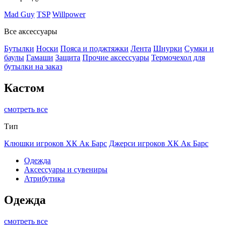
Mad Guy
TSP
Willpower
Все аксессуары
Бутылки
Носки
Пояса и поджтяжки
Лента
Шнурки
Сумки и
баулы
Гамаши
Защита
Прочие аксессуары
Термочехол для
бутылки на заказ
Кастом
смотреть все
Тип
Клюшки игроков ХК Ак Барс
Джерси игроков ХК Ак Барс
Одежда
Аксессуары и сувениры
Атрибутика
Одежда
смотреть все