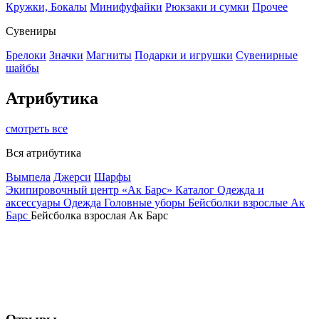
Кружки, Бокалы
Минифуфайки
Рюкзаки и сумки
Прочее
Сувениры
Брелоки
Значки
Магниты
Подарки и игрушки
Сувенирные
шайбы
Атрибутика
смотреть все
Вся атрибутика
Вымпела
Джерси
Шарфы
Экипировочный центр «Ак Барс»
Каталог
Одежда и
аксессуары
Одежда
Головные уборы
Бейсболки взрослые Ак
Барс
Бейсболка взрослая Ак Барс