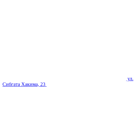
ул.
Сибгата Хакима, 23