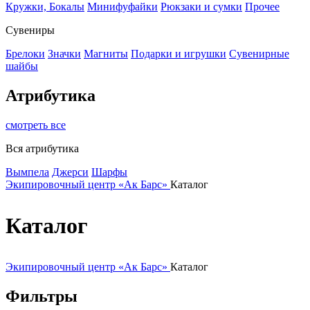
Кружки, Бокалы
Минифуфайки
Рюкзаки и сумки
Прочее
Сувениры
Брелоки
Значки
Магниты
Подарки и игрушки
Сувенирные
шайбы
Атрибутика
смотреть все
Вся атрибутика
Вымпела
Джерси
Шарфы
Экипировочный центр «Ак Барс»
Каталог
Каталог
Экипировочный центр «Ак Барс»
Каталог
Фильтры