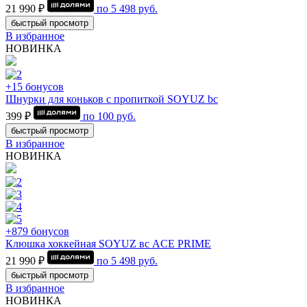
21 990 ₽
по
5 498
руб.
быстрый просмотр
В избранное
НОВИНКА
+15 бонусов
Шнурки для коньков с пропиткой SOYUZ bc
399 ₽
по
100
руб.
быстрый просмотр
В избранное
НОВИНКА
+879 бонусов
Клюшка хоккейная SOYUZ вс ACE PRIME
21 990 ₽
по
5 498
руб.
быстрый просмотр
В избранное
НОВИНКА