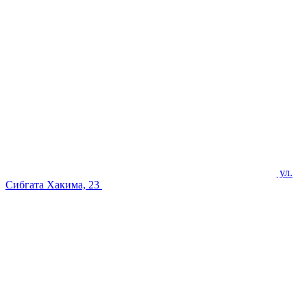
ул.
Сибгата Хакима, 23