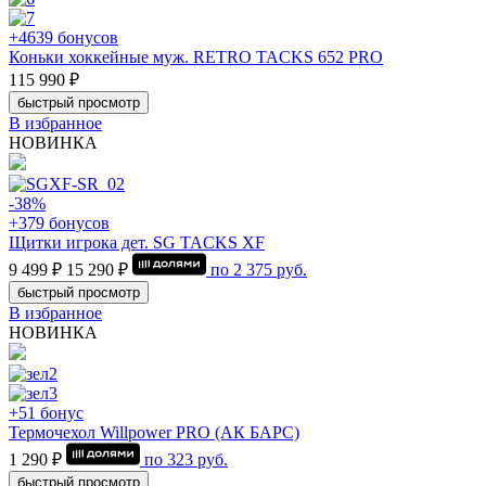
+4639 бонусов
Коньки хоккейные муж. RETRO TACKS 652 PRO
115 990 ₽
быстрый просмотр
В избранное
НОВИНКА
-38%
+379 бонусов
Щитки игрока дет. SG TACKS XF
9 499 ₽
15 290 ₽
по
2 375
руб.
быстрый просмотр
В избранное
НОВИНКА
+51 бонус
Термочехол Willpower PRO (АК БАРС)
1 290 ₽
по
323
руб.
быстрый просмотр