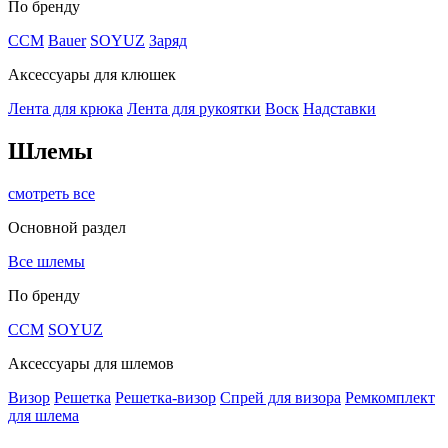
По бренду
CCM
Bauer
SOYUZ
Заряд
Аксессуары для клюшек
Лента для крюка
Лента для рукоятки
Воск
Надставки
Шлемы
смотреть все
Основной раздел
Все шлемы
По бренду
CCM
SOYUZ
Аксессуары для шлемов
Визор
Решетка
Решетка-визор
Спрей для визора
Ремкомплект
для шлема