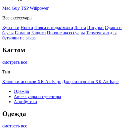
Mad Guy
TSP
Willpower
Все аксессуары
Бутылки
Носки
Пояса и поджтяжки
Лента
Шнурки
Сумки и
баулы
Гамаши
Защита
Прочие аксессуары
Термочехол для
бутылки на заказ
Кастом
смотреть все
Тип
Клюшки игроков ХК Ак Барс
Джерси игроков ХК Ак Барс
Одежда
Аксессуары и сувениры
Атрибутика
Одежда
смотреть все