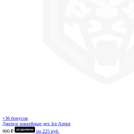
+36 бонусов
Джерси хоккейные дет. Ice Armor
900 ₽
по
225
руб.