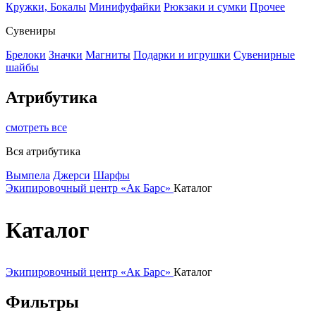
Кружки, Бокалы
Минифуфайки
Рюкзаки и сумки
Прочее
Сувениры
Брелоки
Значки
Магниты
Подарки и игрушки
Сувенирные
шайбы
Атрибутика
смотреть все
Вся атрибутика
Вымпела
Джерси
Шарфы
Экипировочный центр «Ак Барс»
Каталог
Каталог
Экипировочный центр «Ак Барс»
Каталог
Фильтры