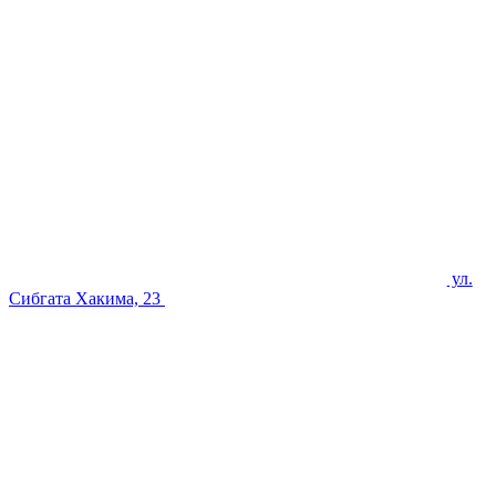
ул.
Сибгата Хакима, 23