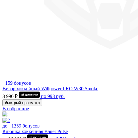
+159 бонусов
Визор хоккейный Willpower PRO W30 Smoke
3 990 ₽
по
998
руб.
быстрый просмотр
В избранное
до +1359 бонусов
Клюшка хоккейная Bauer Pulse