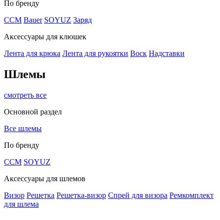
По бренду
CCM
Bauer
SOYUZ
Заряд
Аксессуары для клюшек
Лента для крюка
Лента для рукоятки
Воск
Надставки
Шлемы
смотреть все
Основной раздел
Все шлемы
По бренду
CCM
SOYUZ
Аксессуары для шлемов
Визор
Решетка
Решетка-визор
Спрей для визора
Ремкомплект
для шлема