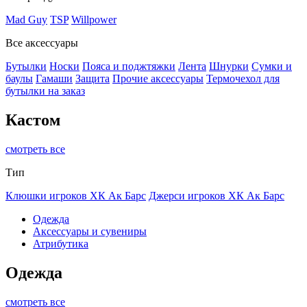
Mad Guy
TSP
Willpower
Все аксессуары
Бутылки
Носки
Пояса и поджтяжки
Лента
Шнурки
Сумки и
баулы
Гамаши
Защита
Прочие аксессуары
Термочехол для
бутылки на заказ
Кастом
смотреть все
Тип
Клюшки игроков ХК Ак Барс
Джерси игроков ХК Ак Барс
Одежда
Аксессуары и сувениры
Атрибутика
Одежда
смотреть все