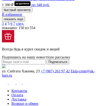
1 390 ₽
по
348
руб.
быстрый просмотр
В избранное
показать еще
3
4
5
6
7
след.
показано: 150 из 554
Всегда будь в курсе скидок и акций
Подпишись на нашу новостную рассылку
Подписаться
ул. Сибгата Хакима, 23
+7 (987) 261 97 42
Ekip-centr@ak-
bars.ru
Контакты
Оплата
Доставка
Возврат и обмен