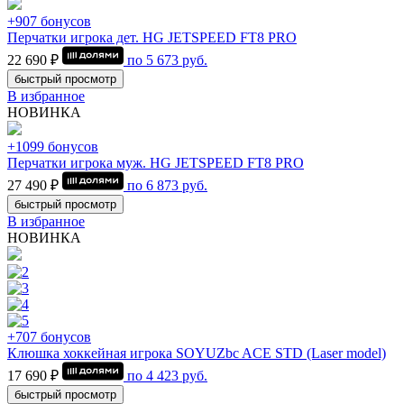
+907 бонусов
Перчатки игрока дет. HG JETSPEED FT8 PRO
22 690 ₽
по
5 673
руб.
быстрый просмотр
В избранное
НОВИНКА
+1099 бонусов
Перчатки игрока муж. HG JETSPEED FT8 PRO
27 490 ₽
по
6 873
руб.
быстрый просмотр
В избранное
НОВИНКА
+707 бонусов
Клюшка хоккейная игрока SOYUZbc ACE STD (Laser model)
17 690 ₽
по
4 423
руб.
быстрый просмотр