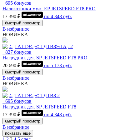
+695 бонусов
Налокотники муж. EP JETSPEED FT8 PRO
17 390 ₽
по
4 348
руб.
быстрый просмотр
В избранное
НОВИНКА
+827 бонусов
Нагрудник дет. SP JETSPEED FT8 PRO
20 690 ₽
по
5 173
руб.
быстрый просмотр
В избранное
НОВИНКА
+695 бонусов
Нагрудник дет. SP JETSPEED FT8
17 390 ₽
по
4 348
руб.
быстрый просмотр
В избранное
показать еще
1
2
3
4
5
след.