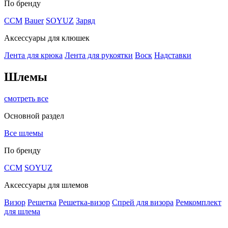
По бренду
CCM
Bauer
SOYUZ
Заряд
Аксессуары для клюшек
Лента для крюка
Лента для рукоятки
Воск
Надставки
Шлемы
смотреть все
Основной раздел
Все шлемы
По бренду
CCM
SOYUZ
Аксессуары для шлемов
Визор
Решетка
Решетка-визор
Спрей для визора
Ремкомплект
для шлема