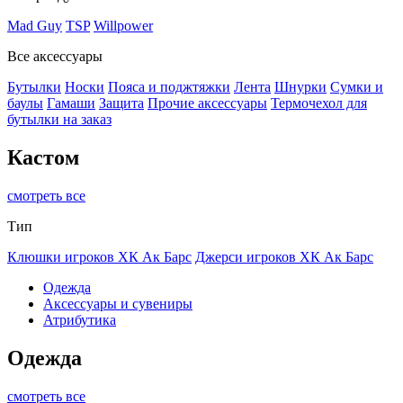
Mad Guy
TSP
Willpower
Все аксессуары
Бутылки
Носки
Пояса и поджтяжки
Лента
Шнурки
Сумки и
баулы
Гамаши
Защита
Прочие аксессуары
Термочехол для
бутылки на заказ
Кастом
смотреть все
Тип
Клюшки игроков ХК Ак Барс
Джерси игроков ХК Ак Барс
Одежда
Аксессуары и сувениры
Атрибутика
Одежда
смотреть все