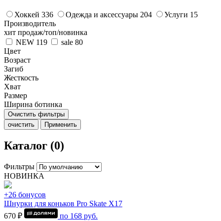
Хоккей
336
Одежда и аксессуары
204
Услуги
15
Производитель
хит продаж/топ/новинка
NEW
119
sale
80
Цвет
Возраст
Загиб
Жесткость
Хват
Размер
Ширина ботинка
Очистить фильтры
очистить
Применить
Каталог (0)
Фильтры
НОВИНКА
+26 бонусов
Шнурки для коньков Pro Skate Х17
670 ₽
по
168
руб.