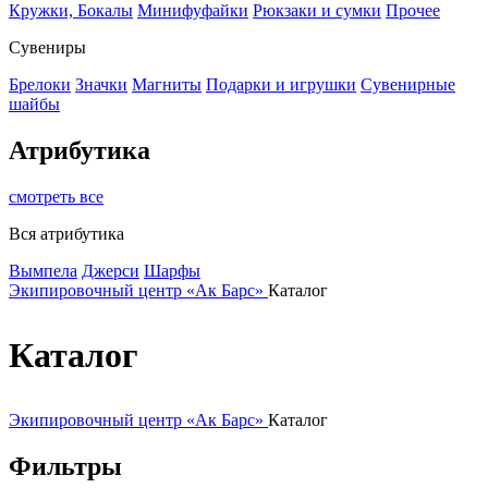
Кружки, Бокалы
Минифуфайки
Рюкзаки и сумки
Прочее
Сувениры
Брелоки
Значки
Магниты
Подарки и игрушки
Сувенирные
шайбы
Атрибутика
смотреть все
Вся атрибутика
Вымпела
Джерси
Шарфы
Экипировочный центр «Ак Барс»
Каталог
Каталог
Экипировочный центр «Ак Барс»
Каталог
Фильтры