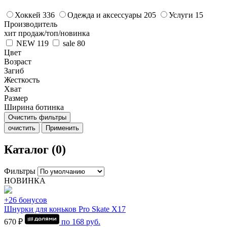
Хоккей
336
Одежда и аксессуары
205
Услуги
15
Производитель
хит продаж/топ/новинка
NEW
119
sale
80
Цвет
Возраст
Загиб
Жесткость
Хват
Размер
Ширина ботинка
Очистить фильтры
очистить
Применить
Каталог (0)
Фильтры
НОВИНКА
+26 бонусов
Шнурки для коньков Pro Skate Х17
670 ₽
по
168
руб.