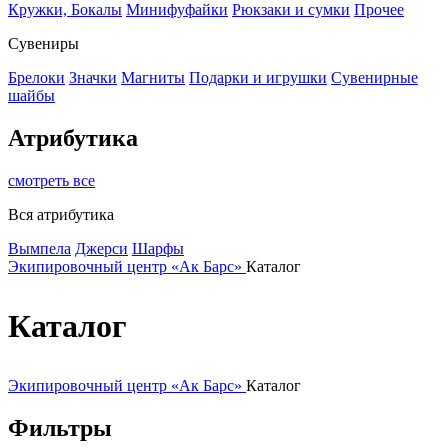
Кружки, Бокалы
Минифуфайки
Рюкзаки и сумки
Прочее
Сувениры
Брелоки
Значки
Магниты
Подарки и игрушки
Сувенирные
шайбы
Атрибутика
смотреть все
Вся атрибутика
Вымпела
Джерси
Шарфы
Экипировочный центр «Ак Барс»
Каталог
Каталог
Экипировочный центр «Ак Барс»
Каталог
Фильтры