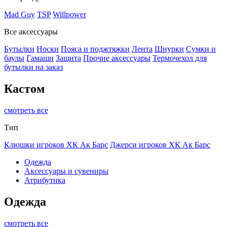
Mad Guy
TSP
Willpower
Все аксессуары
Бутылки
Носки
Пояса и поджтяжки
Лента
Шнурки
Сумки и
баулы
Гамаши
Защита
Прочие аксессуары
Термочехол для
бутылки на заказ
Кастом
смотреть все
Тип
Клюшки игроков ХК Ак Барс
Джерси игроков ХК Ак Барс
Одежда
Аксессуары и сувениры
Атрибутика
Одежда
смотреть все