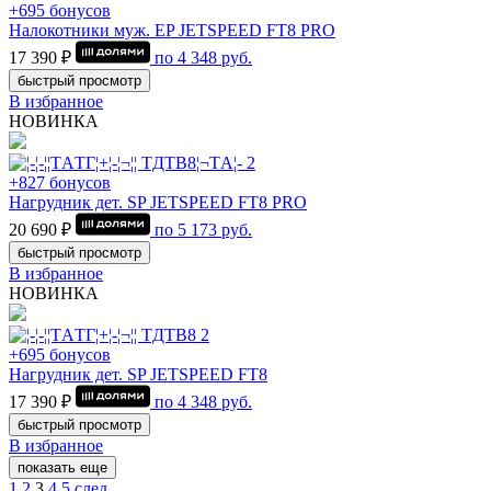
+695 бонусов
Налокотники муж. EP JETSPEED FT8 PRO
17 390 ₽
по
4 348
руб.
быстрый просмотр
В избранное
НОВИНКА
+827 бонусов
Нагрудник дет. SP JETSPEED FT8 PRO
20 690 ₽
по
5 173
руб.
быстрый просмотр
В избранное
НОВИНКА
+695 бонусов
Нагрудник дет. SP JETSPEED FT8
17 390 ₽
по
4 348
руб.
быстрый просмотр
В избранное
показать еще
1
2
3
4
5
след.