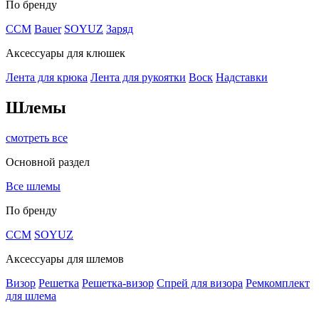
По бренду
CCM
Bauer
SOYUZ
Заряд
Аксессуары для клюшек
Лента для крюка
Лента для рукоятки
Воск
Надставки
Шлемы
смотреть все
Основной раздел
Все шлемы
По бренду
CCM
SOYUZ
Аксессуары для шлемов
Визор
Решетка
Решетка-визор
Спрей для визора
Ремкомплект
для шлема