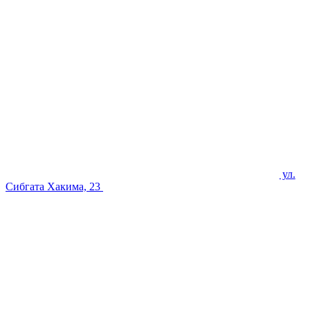
ул.
Сибгата Хакима, 23