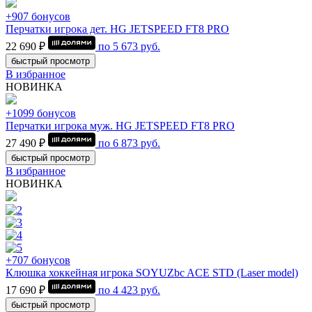
+907 бонусов
Перчатки игрока дет. HG JETSPEED FT8 PRO
22 690 ₽
по
5 673
руб.
быстрый просмотр
В избранное
НОВИНКА
+1099 бонусов
Перчатки игрока муж. HG JETSPEED FT8 PRO
27 490 ₽
по
6 873
руб.
быстрый просмотр
В избранное
НОВИНКА
+707 бонусов
Клюшка хоккейная игрока SOYUZbc ACE STD (Laser model)
17 690 ₽
по
4 423
руб.
быстрый просмотр