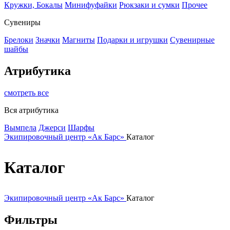
Кружки, Бокалы
Минифуфайки
Рюкзаки и сумки
Прочее
Сувениры
Брелоки
Значки
Магниты
Подарки и игрушки
Сувенирные
шайбы
Атрибутика
смотреть все
Вся атрибутика
Вымпела
Джерси
Шарфы
Экипировочный центр «Ак Барс»
Каталог
Каталог
Экипировочный центр «Ак Барс»
Каталог
Фильтры