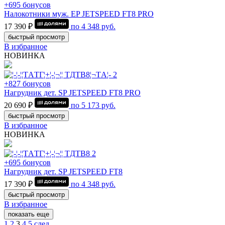
+695 бонусов
Налокотники муж. EP JETSPEED FT8 PRO
17 390 ₽
по
4 348
руб.
быстрый просмотр
В избранное
НОВИНКА
+827 бонусов
Нагрудник дет. SP JETSPEED FT8 PRO
20 690 ₽
по
5 173
руб.
быстрый просмотр
В избранное
НОВИНКА
+695 бонусов
Нагрудник дет. SP JETSPEED FT8
17 390 ₽
по
4 348
руб.
быстрый просмотр
В избранное
показать еще
1
2
3
4
5
след.