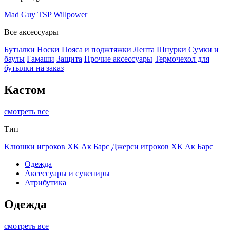
Mad Guy
TSP
Willpower
Все аксессуары
Бутылки
Носки
Пояса и поджтяжки
Лента
Шнурки
Сумки и
баулы
Гамаши
Защита
Прочие аксессуары
Термочехол для
бутылки на заказ
Кастом
смотреть все
Тип
Клюшки игроков ХК Ак Барс
Джерси игроков ХК Ак Барс
Одежда
Аксессуары и сувениры
Атрибутика
Одежда
смотреть все