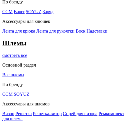
По бренду
CCM
Bauer
SOYUZ
Заряд
Аксессуары для клюшек
Лента для крюка
Лента для рукоятки
Воск
Надставки
Шлемы
смотреть все
Основной раздел
Все шлемы
По бренду
CCM
SOYUZ
Аксессуары для шлемов
Визор
Решетка
Решетка-визор
Спрей для визора
Ремкомплект
для шлема