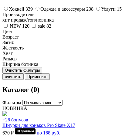
Хоккей
339
Одежда и аксессуары
208
Услуги
15
Производитель
хит продаж/топ/новинка
NEW
120
sale
82
Цвет
Возраст
Загиб
Жесткость
Хват
Размер
Ширина ботинка
Очистить фильтры
очистить
Применить
Каталог (0)
Фильтры
НОВИНКА
+26 бонусов
Шнурки для коньков Pro Skate Х17
670 ₽
по
168
руб.