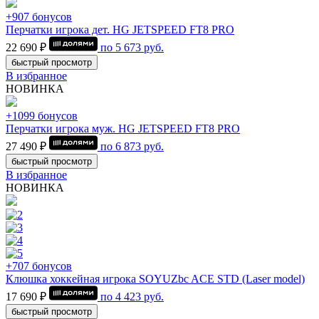
+907 бонусов
Перчатки игрока дет. HG JETSPEED FT8 PRO
22 690 ₽
по
5 673
руб.
быстрый просмотр
В избранное
НОВИНКА
+1099 бонусов
Перчатки игрока муж. HG JETSPEED FT8 PRO
27 490 ₽
по
6 873
руб.
быстрый просмотр
В избранное
НОВИНКА
+707 бонусов
Клюшка хоккейная игрока SOYUZbc ACE STD (Laser model)
17 690 ₽
по
4 423
руб.
быстрый просмотр