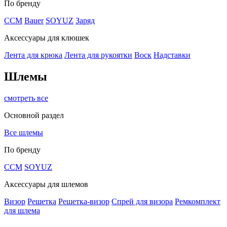
По бренду
CCM
Bauer
SOYUZ
Заряд
Аксессуары для клюшек
Лента для крюка
Лента для рукоятки
Воск
Надставки
Шлемы
смотреть все
Основной раздел
Все шлемы
По бренду
CCM
SOYUZ
Аксессуары для шлемов
Визор
Решетка
Решетка-визор
Спрей для визора
Ремкомплект
для шлема