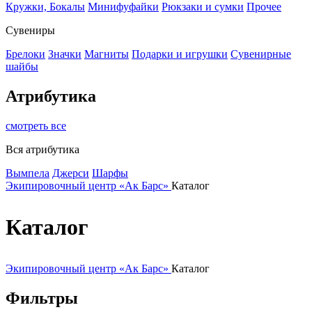
Кружки, Бокалы
Минифуфайки
Рюкзаки и сумки
Прочее
Сувениры
Брелоки
Значки
Магниты
Подарки и игрушки
Сувенирные
шайбы
Атрибутика
смотреть все
Вся атрибутика
Вымпела
Джерси
Шарфы
Экипировочный центр «Ак Барс»
Каталог
Каталог
Экипировочный центр «Ак Барс»
Каталог
Фильтры