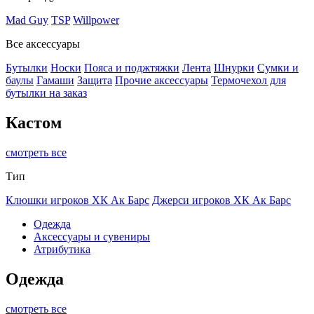
Mad Guy
TSP
Willpower
Все аксессуары
Бутылки
Носки
Пояса и поджтяжки
Лента
Шнурки
Сумки и
баулы
Гамаши
Защита
Прочие аксессуары
Термочехол для
бутылки на заказ
Кастом
смотреть все
Тип
Клюшки игроков ХК Ак Барс
Джерси игроков ХК Ак Барс
Одежда
Аксессуары и сувениры
Атрибутика
Одежда
смотреть все