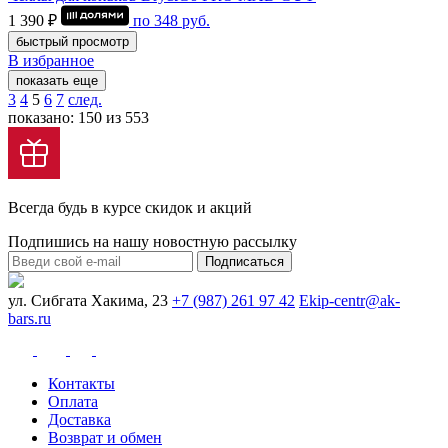
1 390 ₽
по
348
руб.
быстрый просмотр
В избранное
показать еще
3
4
5
6
7
след.
показано: 150 из 553
Всегда будь в курсе скидок и акций
Подпишись на нашу новостную рассылку
Подписаться
ул. Сибгата Хакима, 23
+7 (987) 261 97 42
Ekip-centr@ak-
bars.ru
Контакты
Оплата
Доставка
Возврат и обмен