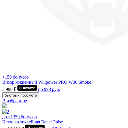
+159 бонусов
Визор хоккейный Willpower PRO W30 Smoke
3 990 ₽
по
998
руб.
быстрый просмотр
В избранное
до +1359 бонусов
Клюшка хоккейная Bauer Pulse