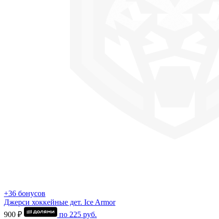
+36 бонусов
Джерси хоккейные дет. Ice Armor
900 ₽
по
225
руб.