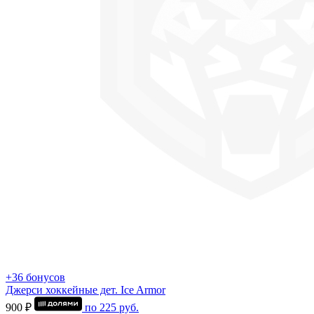
+36 бонусов
Джерси хоккейные дет. Ice Armor
900 ₽
по
225
руб.