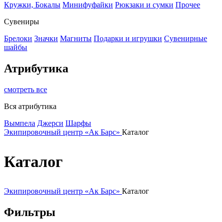
Кружки, Бокалы
Минифуфайки
Рюкзаки и сумки
Прочее
Сувениры
Брелоки
Значки
Магниты
Подарки и игрушки
Сувенирные
шайбы
Атрибутика
смотреть все
Вся атрибутика
Вымпела
Джерси
Шарфы
Экипировочный центр «Ак Барс»
Каталог
Каталог
Экипировочный центр «Ак Барс»
Каталог
Фильтры