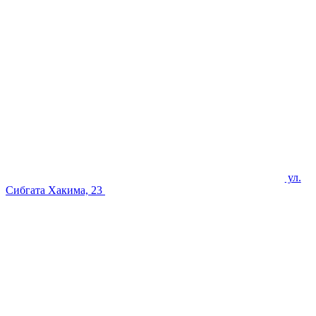
ул.
Сибгата Хакима, 23