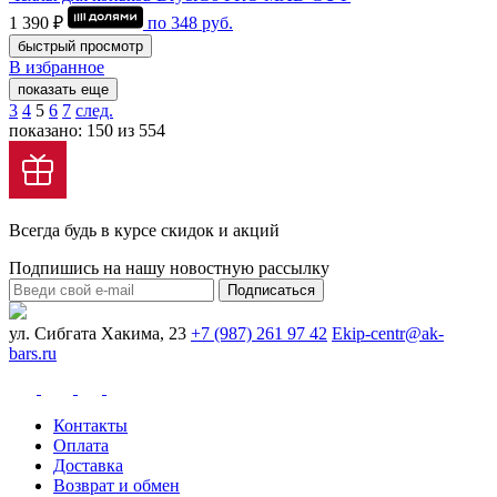
1 390 ₽
по
348
руб.
быстрый просмотр
В избранное
показать еще
3
4
5
6
7
след.
показано: 150 из 554
Всегда будь в курсе скидок и акций
Подпишись на нашу новостную рассылку
Подписаться
ул. Сибгата Хакима, 23
+7 (987) 261 97 42
Ekip-centr@ak-
bars.ru
Контакты
Оплата
Доставка
Возврат и обмен