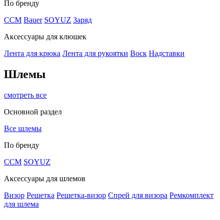
По бренду
CCM
Bauer
SOYUZ
Заряд
Аксессуары для клюшек
Лента для крюка
Лента для рукоятки
Воск
Надставки
Шлемы
смотреть все
Основной раздел
Все шлемы
По бренду
CCM
SOYUZ
Аксессуары для шлемов
Визор
Решетка
Решетка-визор
Спрей для визора
Ремкомплект
для шлема