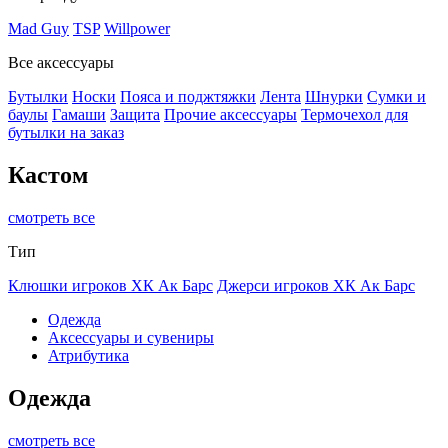
Mad Guy
TSP
Willpower
Все аксессуары
Бутылки
Носки
Пояса и поджтяжки
Лента
Шнурки
Сумки и
баулы
Гамаши
Защита
Прочие аксессуары
Термочехол для
бутылки на заказ
Кастом
смотреть все
Тип
Клюшки игроков ХК Ак Барс
Джерси игроков ХК Ак Барс
Одежда
Аксессуары и сувениры
Атрибутика
Одежда
смотреть все