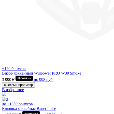
+159 бонусов
Визор хоккейный Willpower PRO W30 Smoke
3 990 ₽
по
998
руб.
быстрый просмотр
В избранное
до +1359 бонусов
Клюшка хоккейная Bauer Pulse