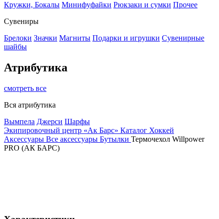
Кружки, Бокалы
Минифуфайки
Рюкзаки и сумки
Прочее
Сувениры
Брелоки
Значки
Магниты
Подарки и игрушки
Сувенирные
шайбы
Атрибутика
смотреть все
Вся атрибутика
Вымпела
Джерси
Шарфы
Экипировочный центр «Ак Барс»
Каталог
Хоккей
Аксессуары
Все аксессуары
Бутылки
Термочехол Willpower
PRO (АК БАРС)