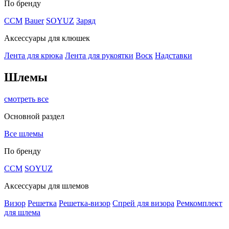
По бренду
CCM
Bauer
SOYUZ
Заряд
Аксессуары для клюшек
Лента для крюка
Лента для рукоятки
Воск
Надставки
Шлемы
смотреть все
Основной раздел
Все шлемы
По бренду
CCM
SOYUZ
Аксессуары для шлемов
Визор
Решетка
Решетка-визор
Спрей для визора
Ремкомплект
для шлема