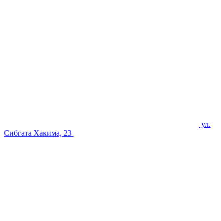
ул.
Сибгата Хакима, 23