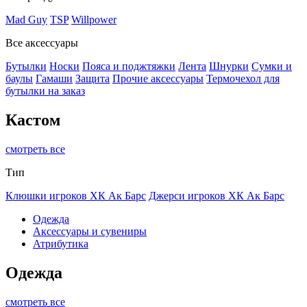
Mad Guy
TSP
Willpower
Все аксессуары
Бутылки
Носки
Пояса и поджтяжки
Лента
Шнурки
Сумки и
баулы
Гамаши
Защита
Прочие аксессуары
Термочехол для
бутылки на заказ
Кастом
смотреть все
Тип
Клюшки игроков ХК Ак Барс
Джерси игроков ХК Ак Барс
Одежда
Аксессуары и сувениры
Атрибутика
Одежда
смотреть все