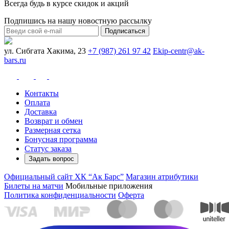
Всегда будь в курсе скидок и акций
Подпишись на нашу новостную рассылку
Подписаться
ул. Сибгата Хакима, 23
+7 (987) 261 97 42
Ekip-centr@ak-
bars.ru
Контакты
Оплата
Доставка
Возврат и обмен
Размерная сетка
Бонусная программа
Статус заказа
Задать вопрос
Официальный сайт ХК “Ак Барс”
Магазин атрибутики
Билеты на матчи
Мобильные приложения
Политика конфиденциальности
Оферта