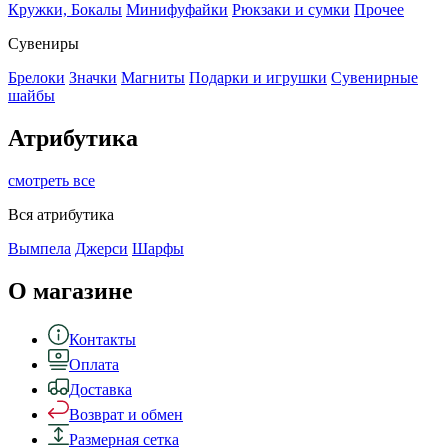
Кружки, Бокалы
Минифуфайки
Рюкзаки и сумки
Прочее
Сувениры
Брелоки
Значки
Магниты
Подарки и игрушки
Сувенирные
шайбы
Атрибутика
смотреть все
Вся атрибутика
Вымпела
Джерси
Шарфы
О магазине
Контакты
Оплата
Доставка
Возврат и обмен
Размерная сетка