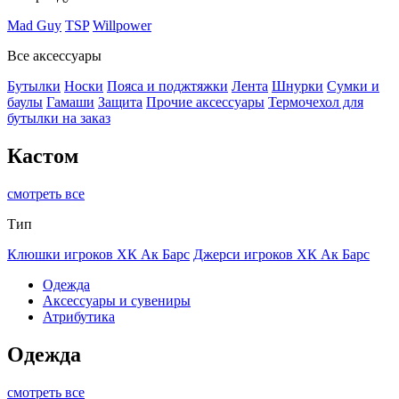
Mad Guy
TSP
Willpower
Все аксессуары
Бутылки
Носки
Пояса и поджтяжки
Лента
Шнурки
Сумки и
баулы
Гамаши
Защита
Прочие аксессуары
Термочехол для
бутылки на заказ
Кастом
смотреть все
Тип
Клюшки игроков ХК Ак Барс
Джерси игроков ХК Ак Барс
Одежда
Аксессуары и сувениры
Атрибутика
Одежда
смотреть все