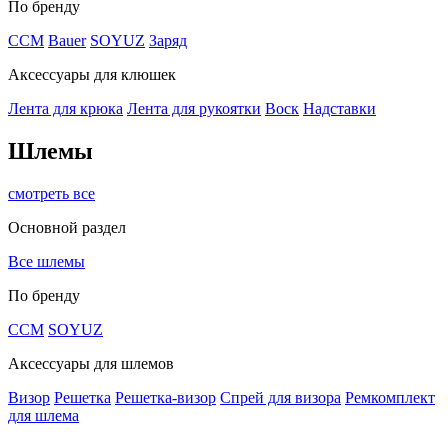
По бренду
CCM
Bauer
SOYUZ
Заряд
Аксессуары для клюшек
Лента для крюка
Лента для рукоятки
Воск
Надставки
Шлемы
смотреть все
Основной раздел
Все шлемы
По бренду
CCM
SOYUZ
Аксессуары для шлемов
Визор
Решетка
Решетка-визор
Спрей для визора
Ремкомплект
для шлема