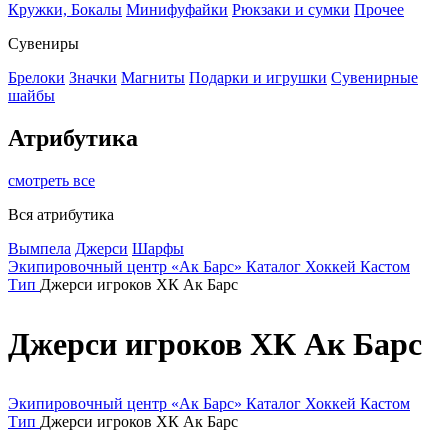
Кружки, Бокалы
Минифуфайки
Рюкзаки и сумки
Прочее
Сувениры
Брелоки
Значки
Магниты
Подарки и игрушки
Сувенирные
шайбы
Атрибутика
смотреть все
Вся атрибутика
Вымпела
Джерси
Шарфы
Экипировочный центр «Ак Барс»
Каталог
Хоккей
Кастом
Тип
Джерси игроков ХК Ак Барс
Джерси игроков ХК Ак Барс
Экипировочный центр «Ак Барс»
Каталог
Хоккей
Кастом
Тип
Джерси игроков ХК Ак Барс