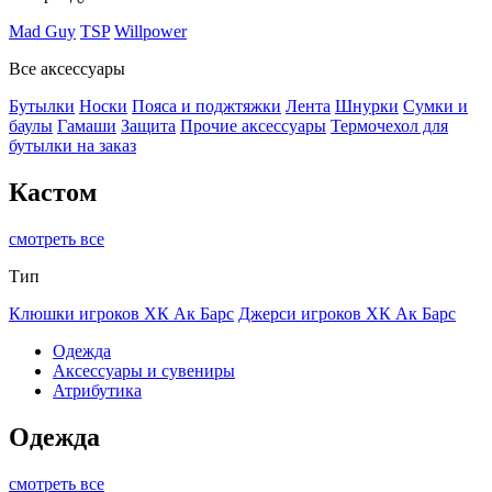
Mad Guy
TSP
Willpower
Все аксессуары
Бутылки
Носки
Пояса и поджтяжки
Лента
Шнурки
Сумки и
баулы
Гамаши
Защита
Прочие аксессуары
Термочехол для
бутылки на заказ
Кастом
смотреть все
Тип
Клюшки игроков ХК Ак Барс
Джерси игроков ХК Ак Барс
Одежда
Аксессуары и сувениры
Атрибутика
Одежда
смотреть все