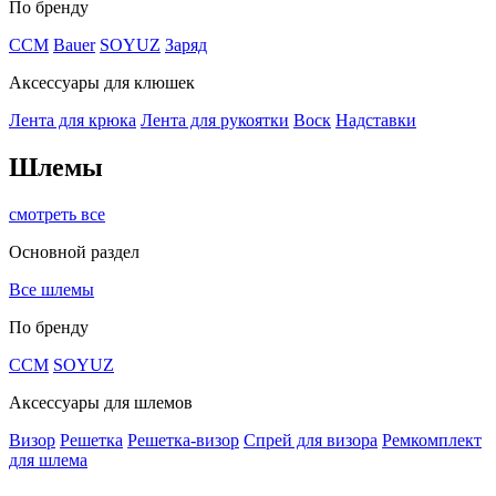
По бренду
CCM
Bauer
SOYUZ
Заряд
Аксессуары для клюшек
Лента для крюка
Лента для рукоятки
Воск
Надставки
Шлемы
смотреть все
Основной раздел
Все шлемы
По бренду
CCM
SOYUZ
Аксессуары для шлемов
Визор
Решетка
Решетка-визор
Спрей для визора
Ремкомплект
для шлема