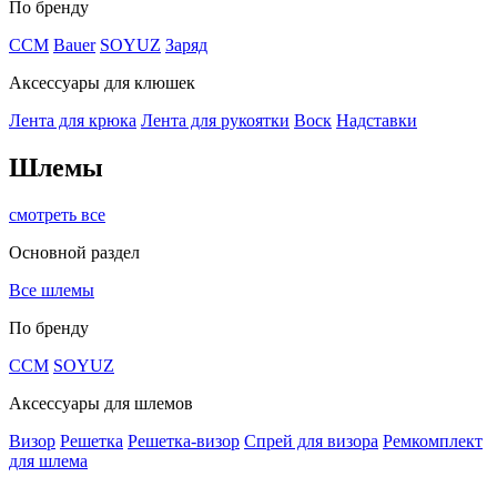
По бренду
CCM
Bauer
SOYUZ
Заряд
Аксессуары для клюшек
Лента для крюка
Лента для рукоятки
Воск
Надставки
Шлемы
смотреть все
Основной раздел
Все шлемы
По бренду
CCM
SOYUZ
Аксессуары для шлемов
Визор
Решетка
Решетка-визор
Спрей для визора
Ремкомплект
для шлема