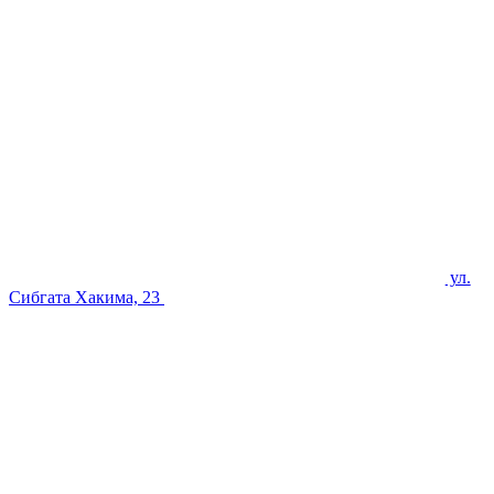
ул.
Сибгата Хакима, 23