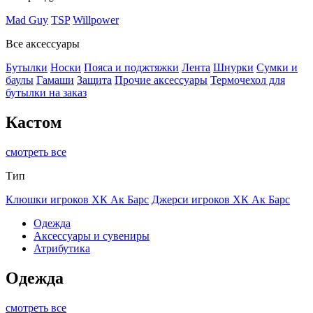
Mad Guy
TSP
Willpower
Все аксессуары
Бутылки
Носки
Пояса и поджтяжки
Лента
Шнурки
Сумки и
баулы
Гамаши
Защита
Прочие аксессуары
Термочехол для
бутылки на заказ
Кастом
смотреть все
Тип
Клюшки игроков ХК Ак Барс
Джерси игроков ХК Ак Барс
Одежда
Аксессуары и сувениры
Атрибутика
Одежда
смотреть все