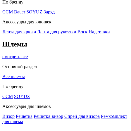
По бренду
CCM
Bauer
SOYUZ
Заряд
Аксессуары для клюшек
Лента для крюка
Лента для рукоятки
Воск
Надставки
Шлемы
смотреть все
Основной раздел
Все шлемы
По бренду
CCM
SOYUZ
Аксессуары для шлемов
Визор
Решетка
Решетка-визор
Спрей для визора
Ремкомплект
для шлема