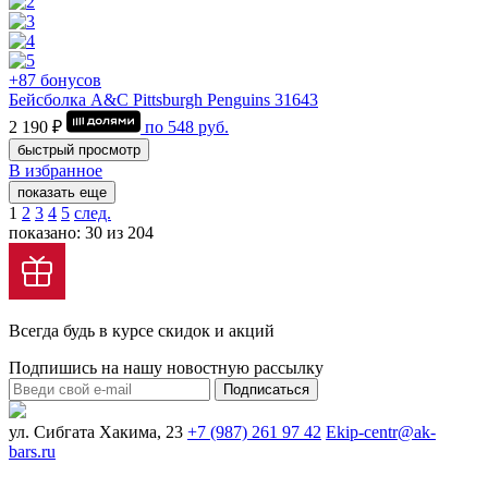
+87 бонусов
Бейсболка A&C Pittsburgh Penguins 31643
2 190 ₽
по
548
руб.
быстрый просмотр
В избранное
показать еще
1
2
3
4
5
след.
показано: 30 из 204
Всегда будь в курсе скидок и акций
Подпишись на нашу новостную рассылку
Подписаться
ул. Сибгата Хакима, 23
+7 (987) 261 97 42
Ekip-centr@ak-
bars.ru