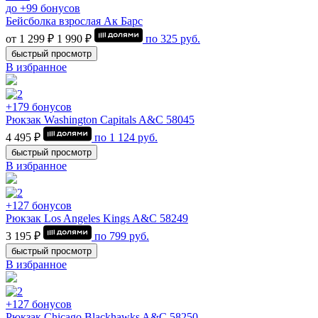
до +99 бонусов
Бейсболка взрослая Ак Барс
от 1 299 ₽
1 990 ₽
по
325
руб.
быстрый просмотр
В избранное
+179 бонусов
Рюкзак Washington Capitals A&C 58045
4 495 ₽
по
1 124
руб.
быстрый просмотр
В избранное
+127 бонусов
Рюкзак Los Angeles Kings A&C 58249
3 195 ₽
по
799
руб.
быстрый просмотр
В избранное
+127 бонусов
Рюкзак Chicago Blackhawks A&C 58250