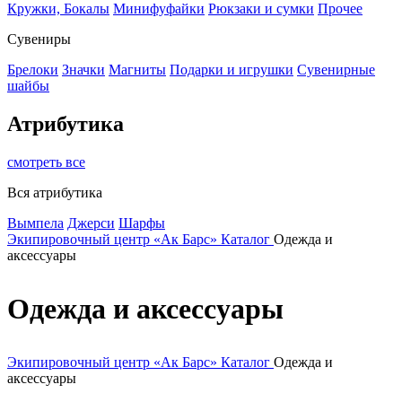
Кружки, Бокалы
Минифуфайки
Рюкзаки и сумки
Прочее
Сувениры
Брелоки
Значки
Магниты
Подарки и игрушки
Сувенирные
шайбы
Атрибутика
смотреть все
Вся атрибутика
Вымпела
Джерси
Шарфы
Экипировочный центр «Ак Барс»
Каталог
Одежда и
аксессуары
Одежда и аксессуары
Экипировочный центр «Ак Барс»
Каталог
Одежда и
аксессуары