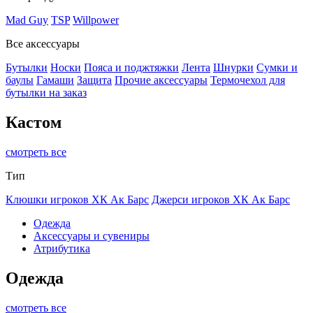
Mad Guy
TSP
Willpower
Все аксессуары
Бутылки
Носки
Пояса и поджтяжки
Лента
Шнурки
Сумки и
баулы
Гамаши
Защита
Прочие аксессуары
Термочехол для
бутылки на заказ
Кастом
смотреть все
Тип
Клюшки игроков ХК Ак Барс
Джерси игроков ХК Ак Барс
Одежда
Аксессуары и сувениры
Атрибутика
Одежда
смотреть все