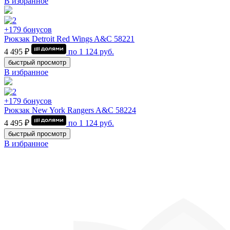
В избранное
+179 бонусов
Рюкзак Detroit Red Wings A&C 58221
4 495 ₽
по
1 124
руб.
быстрый просмотр
В избранное
+179 бонусов
Рюкзак New York Rangers A&C 58224
4 495 ₽
по
1 124
руб.
быстрый просмотр
В избранное