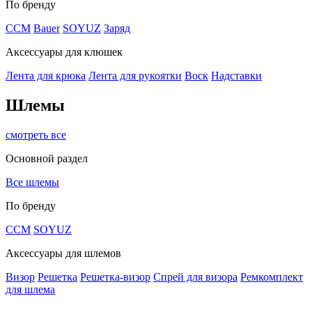
По бренду
CCM
Bauer
SOYUZ
Заряд
Аксессуары для клюшек
Лента для крюка
Лента для рукоятки
Воск
Надставки
Шлемы
смотреть все
Основной раздел
Все шлемы
По бренду
CCM
SOYUZ
Аксессуары для шлемов
Визор
Решетка
Решетка-визор
Спрей для визора
Ремкомплект
для шлема