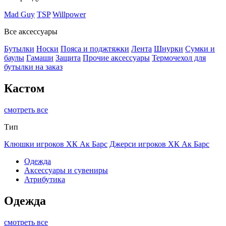
Mad Guy
TSP
Willpower
Все аксессуары
Бутылки
Носки
Пояса и поджтяжки
Лента
Шнурки
Сумки и
баулы
Гамаши
Защита
Прочие аксессуары
Термочехол для
бутылки на заказ
Кастом
смотреть все
Тип
Клюшки игроков ХК Ак Барс
Джерси игроков ХК Ак Барс
Одежда
Аксессуары и сувениры
Атрибутика
Одежда
смотреть все