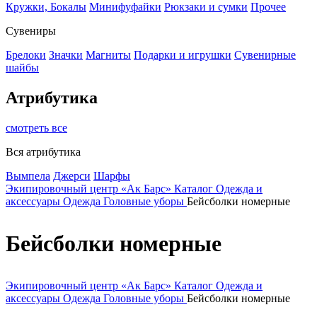
Кружки, Бокалы
Минифуфайки
Рюкзаки и сумки
Прочее
Сувениры
Брелоки
Значки
Магниты
Подарки и игрушки
Сувенирные
шайбы
Атрибутика
смотреть все
Вся атрибутика
Вымпела
Джерси
Шарфы
Экипировочный центр «Ак Барс»
Каталог
Одежда и
аксессуары
Одежда
Головные уборы
Бейсболки номерные
Бейсболки номерные
Экипировочный центр «Ак Барс»
Каталог
Одежда и
аксессуары
Одежда
Головные уборы
Бейсболки номерные