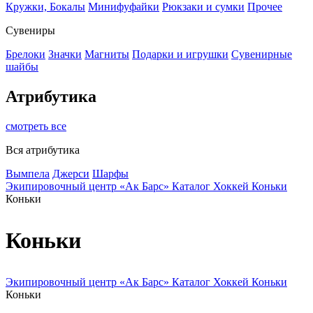
Кружки, Бокалы
Минифуфайки
Рюкзаки и сумки
Прочее
Сувениры
Брелоки
Значки
Магниты
Подарки и игрушки
Сувенирные
шайбы
Атрибутика
смотреть все
Вся атрибутика
Вымпела
Джерси
Шарфы
Экипировочный центр «Ак Барс»
Каталог
Хоккей
Коньки
Коньки
Коньки
Экипировочный центр «Ак Барс»
Каталог
Хоккей
Коньки
Коньки