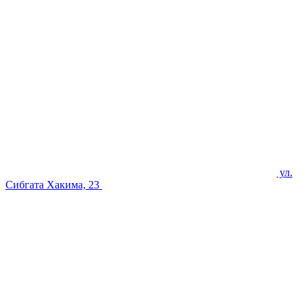
ул.
Сибгата Хакима, 23