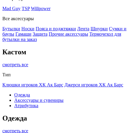
Mad Guy
TSP
Willpower
Все аксессуары
Бутылки
Носки
Пояса и поджтяжки
Лента
Шнурки
Сумки и
баулы
Гамаши
Защита
Прочие аксессуары
Термочехол для
бутылки на заказ
Кастом
смотреть все
Тип
Клюшки игроков ХК Ак Барс
Джерси игроков ХК Ак Барс
Одежда
Аксессуары и сувениры
Атрибутика
Одежда
смотреть все