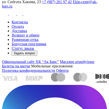
ул. Сибгата Хакима, 23
+7 (987) 261 97 42
Ekip-centr@ak-
bars.ru
Контакты
Оплата
Доставка
Возврат и обмен
Размерная сетка
Бонусная программа
Статус заказа
Задать вопрос
Официальный сайт ХК “Ак Барс”
Магазин атрибутики
Билеты на матчи
Мобильные приложения
Политика конфиденциальности
Оферта