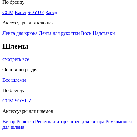
По бренду
CCM
Bauer
SOYUZ
Заряд
Аксессуары для клюшек
Лента для крюка
Лента для рукоятки
Воск
Надставки
Шлемы
смотреть все
Основной раздел
Все шлемы
По бренду
CCM
SOYUZ
Аксессуары для шлемов
Визор
Решетка
Решетка-визор
Спрей для визора
Ремкомплект
для шлема