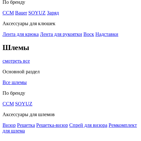
По бренду
CCM
Bauer
SOYUZ
Заряд
Аксессуары для клюшек
Лента для крюка
Лента для рукоятки
Воск
Надставки
Шлемы
смотреть все
Основной раздел
Все шлемы
По бренду
CCM
SOYUZ
Аксессуары для шлемов
Визор
Решетка
Решетка-визор
Спрей для визора
Ремкомплект
для шлема