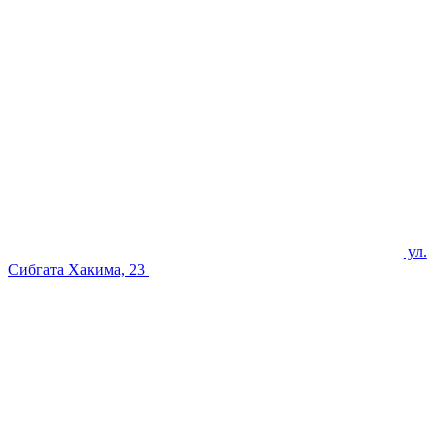
ул.
Сибгата Хакима, 23