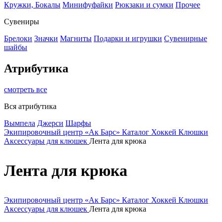
Кружки, Бокалы
Минифуфайки
Рюкзаки и сумки
Прочее
Сувениры
Брелоки
Значки
Магниты
Подарки и игрушки
Сувенирные
шайбы
Атрибутика
смотреть все
Вся атрибутика
Вымпела
Джерси
Шарфы
Экипировочный центр «Ак Барс»
Каталог
Хоккей
Клюшки
Аксессуары для клюшек
Лента для крюка
Лента для крюка
Экипировочный центр «Ак Барс»
Каталог
Хоккей
Клюшки
Аксессуары для клюшек
Лента для крюка