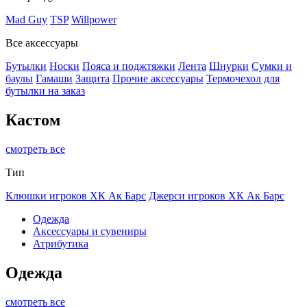
Mad Guy
TSP
Willpower
Все аксессуары
Бутылки
Носки
Пояса и поджтяжки
Лента
Шнурки
Сумки и
баулы
Гамаши
Защита
Прочие аксессуары
Термочехол для
бутылки на заказ
Кастом
смотреть все
Тип
Клюшки игроков ХК Ак Барс
Джерси игроков ХК Ак Барс
Одежда
Аксессуары и сувениры
Атрибутика
Одежда
смотреть все