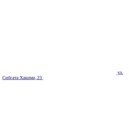
ул.
Сибгата Хакима, 23