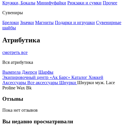
Кружки, Бокалы
Минифуфайки
Рюкзаки и сумки
Прочее
Сувениры
Брелоки
Значки
Магниты
Подарки и игрушки
Сувенирные
шайбы
Атрибутика
смотреть все
Вся атрибутика
Вымпела
Джерси
Шарфы
Экипировочный центр «Ак Барс»
Каталог
Хоккей
Аксессуары
Все аксессуары
Шнурки
Шнурки муж. Lace
Proline Wax Bk
Отзывы
Пока нет отзывов
Вы недавно просматривали