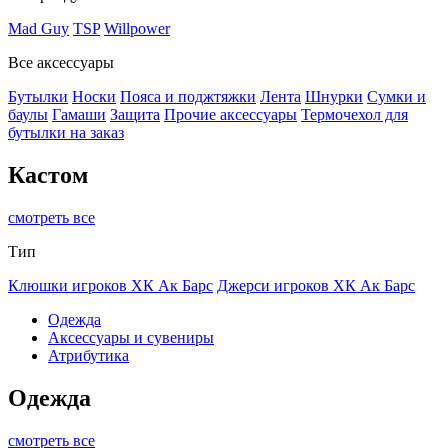
Mad Guy
TSP
Willpower
Все аксессуары
Бутылки
Носки
Пояса и поджтяжки
Лента
Шнурки
Сумки и
баулы
Гамаши
Защита
Прочие аксессуары
Термочехол для
бутылки на заказ
Кастом
смотреть все
Тип
Клюшки игроков ХК Ак Барс
Джерси игроков ХК Ак Барс
Одежда
Аксессуары и сувениры
Атрибутика
Одежда
смотреть все