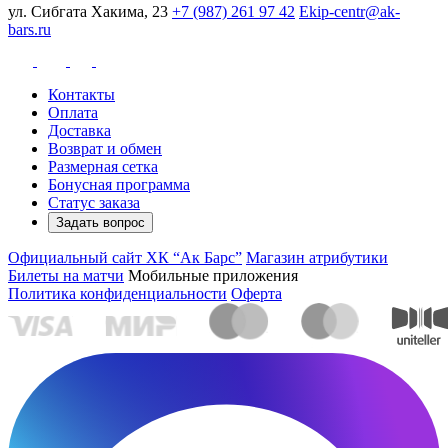
ул. Сибгата Хакима, 23
+7 (987) 261 97 42
Ekip-centr@ak-
bars.ru
Контакты
Оплата
Доставка
Возврат и обмен
Размерная сетка
Бонусная программа
Статус заказа
Задать вопрос
Официальный сайт ХК “Ак Барс”
Магазин атрибутики
Билеты на матчи
Мобильные приложения
Политика конфиденциальности
Оферта