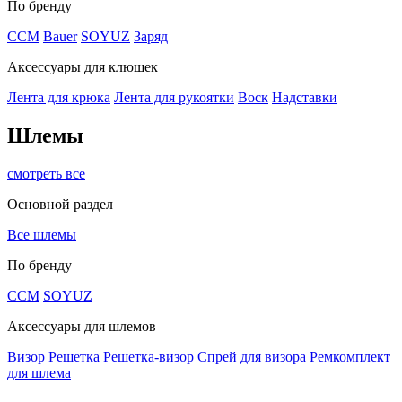
По бренду
CCM
Bauer
SOYUZ
Заряд
Аксессуары для клюшек
Лента для крюка
Лента для рукоятки
Воск
Надставки
Шлемы
смотреть все
Основной раздел
Все шлемы
По бренду
CCM
SOYUZ
Аксессуары для шлемов
Визор
Решетка
Решетка-визор
Спрей для визора
Ремкомплект
для шлема