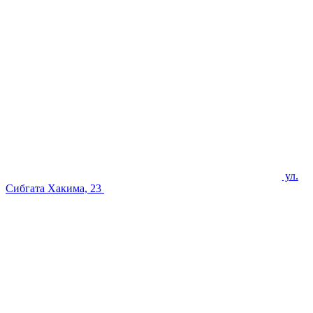
ул.
Сибгата Хакима, 23