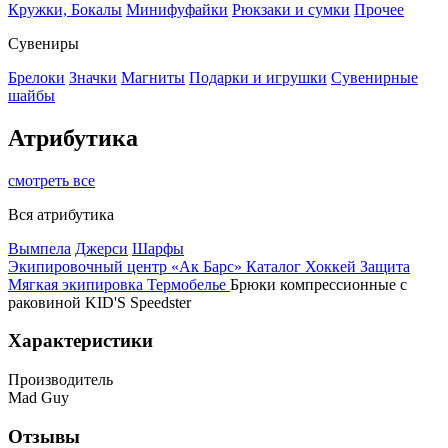
Кружки, Бокалы
Минифуфайки
Рюкзаки и сумки
Прочее
Сувениры
Брелоки
Значки
Магниты
Подарки и игрушки
Сувенирные
шайбы
Атрибутика
смотреть все
Вся атрибутика
Вымпела
Джерси
Шарфы
Экипировочный центр «Ак Барс»
Каталог
Хоккей
Защита
Мягкая экипировка
Термобелье
Брюки компрессионные с
раковиной KID'S Speedster
Характеристики
Производитель
Mad Guy
Отзывы