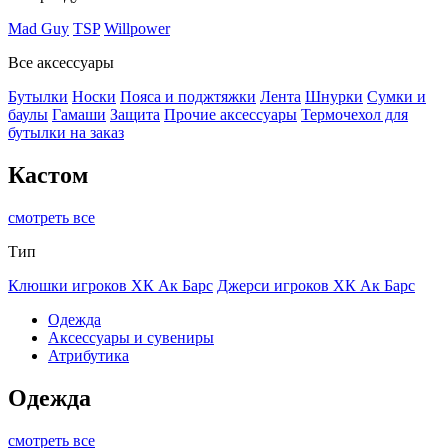
Mad Guy
TSP
Willpower
Все аксессуары
Бутылки
Носки
Пояса и поджтяжки
Лента
Шнурки
Сумки и
баулы
Гамаши
Защита
Прочие аксессуары
Термочехол для
бутылки на заказ
Кастом
смотреть все
Тип
Клюшки игроков ХК Ак Барс
Джерси игроков ХК Ак Барс
Одежда
Аксессуары и сувениры
Атрибутика
Одежда
смотреть все