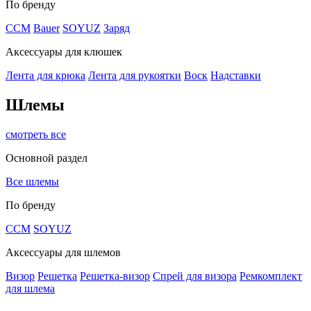
По бренду
CCM
Bauer
SOYUZ
Заряд
Аксессуары для клюшек
Лента для крюка
Лента для рукоятки
Воск
Надставки
Шлемы
смотреть все
Основной раздел
Все шлемы
По бренду
CCM
SOYUZ
Аксессуары для шлемов
Визор
Решетка
Решетка-визор
Спрей для визора
Ремкомплект
для шлема