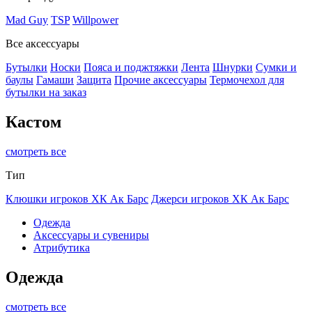
Mad Guy
TSP
Willpower
Все аксессуары
Бутылки
Носки
Пояса и поджтяжки
Лента
Шнурки
Сумки и
баулы
Гамаши
Защита
Прочие аксессуары
Термочехол для
бутылки на заказ
Кастом
смотреть все
Тип
Клюшки игроков ХК Ак Барс
Джерси игроков ХК Ак Барс
Одежда
Аксессуары и сувениры
Атрибутика
Одежда
смотреть все