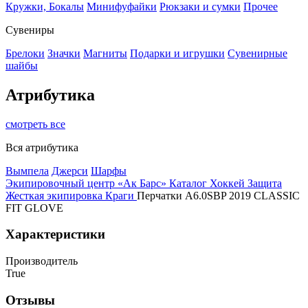
Кружки, Бокалы
Минифуфайки
Рюкзаки и сумки
Прочее
Сувениры
Брелоки
Значки
Магниты
Подарки и игрушки
Сувенирные
шайбы
Атрибутика
смотреть все
Вся атрибутика
Вымпела
Джерси
Шарфы
Экипировочный центр «Ак Барс»
Каталог
Хоккей
Защита
Жесткая экипировка
Краги
Перчатки A6.0SBP 2019 CLASSIC
FIT GLOVE
Характеристики
Производитель
True
Отзывы