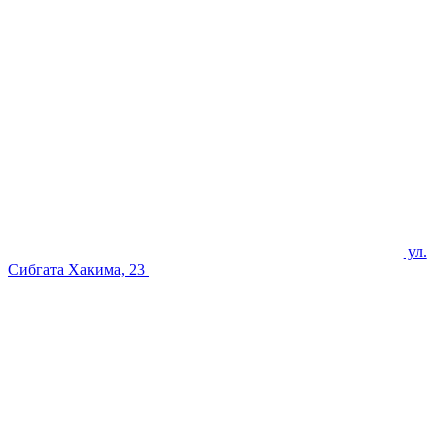
ул.
Сибгата Хакима, 23