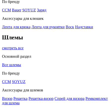
По бренду
CCM
Bauer
SOYUZ
Заряд
Аксессуары для клюшек
Лента для крюка
Лента для рукоятки
Воск
Надставки
Шлемы
смотреть все
Основной раздел
Все шлемы
По бренду
CCM
SOYUZ
Аксессуары для шлемов
Визор
Решетка
Решетка-визор
Спрей для визора
Ремкомплект
для шлема