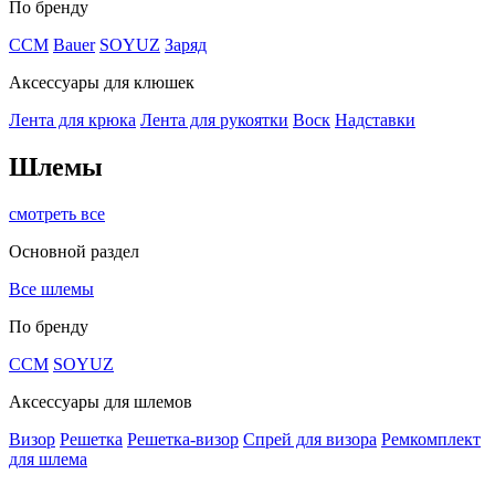
По бренду
CCM
Bauer
SOYUZ
Заряд
Аксессуары для клюшек
Лента для крюка
Лента для рукоятки
Воск
Надставки
Шлемы
смотреть все
Основной раздел
Все шлемы
По бренду
CCM
SOYUZ
Аксессуары для шлемов
Визор
Решетка
Решетка-визор
Спрей для визора
Ремкомплект
для шлема