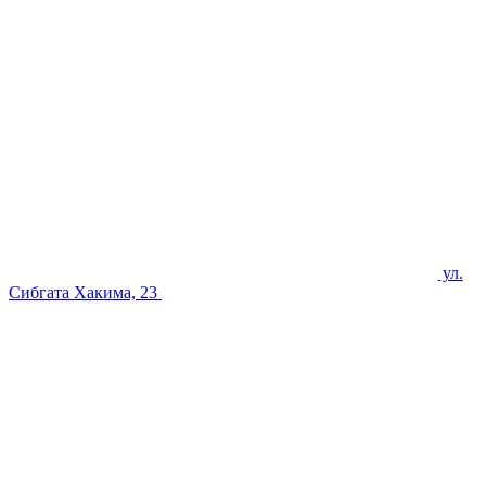
ул.
Сибгата Хакима, 23