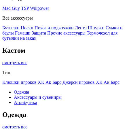
Mad Guy
TSP
Willpower
Все аксессуары
Бутылки
Носки
Пояса и поджтяжки
Лента
Шнурки
Сумки и
баулы
Гамаши
Защита
Прочие аксессуары
Термочехол для
бутылки на заказ
Кастом
смотреть все
Тип
Клюшки игроков ХК Ак Барс
Джерси игроков ХК Ак Барс
Одежда
Аксессуары и сувениры
Атрибутика
Одежда
смотреть все