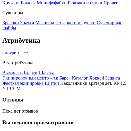
Кружки, Бокалы
Минифуфайки
Рюкзаки и сумки
Прочее
Сувениры
Брелоки
Значки
Магниты
Подарки и игрушки
Сувенирные
шайбы
Атрибутика
смотреть все
Вся атрибутика
Вымпела
Джерси
Шарфы
Экипировочный центр «Ак Барс»
Каталог
Хоккей
Защита
Жесткая экипировка
Щитки
Наколенники вратаря дет. KP 1.5
YT CCM
Отзывы
Пока нет отзывов
Вы недавно просматривали