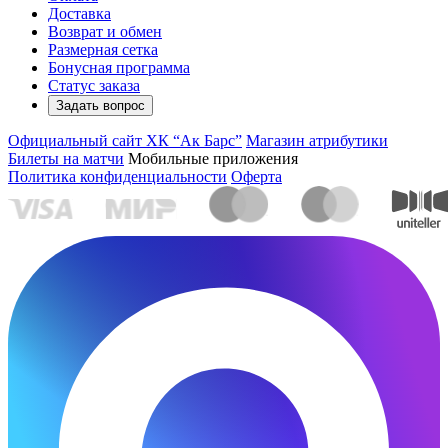
Доставка
Возврат и обмен
Размерная сетка
Бонусная программа
Статус заказа
Задать вопрос
Официальный сайт ХК “Ак Барс”
Магазин атрибутики
Билеты на матчи
Мобильные приложения
Политика конфиденциальности
Оферта