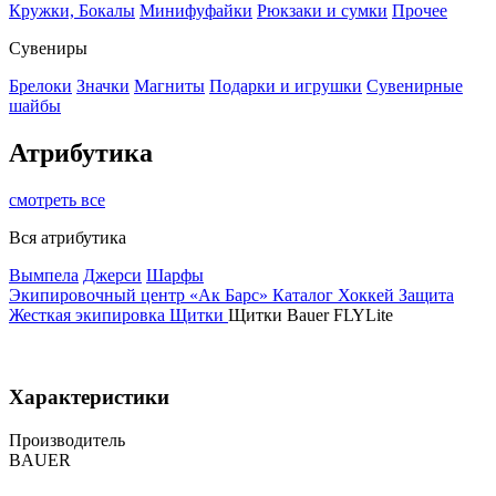
Кружки, Бокалы
Минифуфайки
Рюкзаки и сумки
Прочее
Сувениры
Брелоки
Значки
Магниты
Подарки и игрушки
Сувенирные
шайбы
Атрибутика
смотреть все
Вся атрибутика
Вымпела
Джерси
Шарфы
Экипировочный центр «Ак Барс»
Каталог
Хоккей
Защита
Жесткая экипировка
Щитки
Щитки Bauer FLYLite
Характеристики
Производитель
BAUER