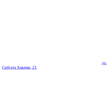
ул.
Сибгата Хакима, 23