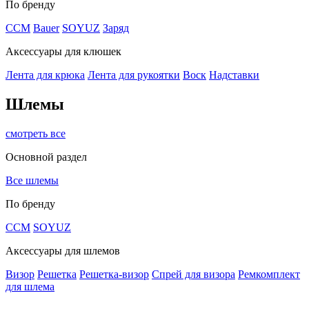
По бренду
CCM
Bauer
SOYUZ
Заряд
Аксессуары для клюшек
Лента для крюка
Лента для рукоятки
Воск
Надставки
Шлемы
смотреть все
Основной раздел
Все шлемы
По бренду
CCM
SOYUZ
Аксессуары для шлемов
Визор
Решетка
Решетка-визор
Спрей для визора
Ремкомплект
для шлема