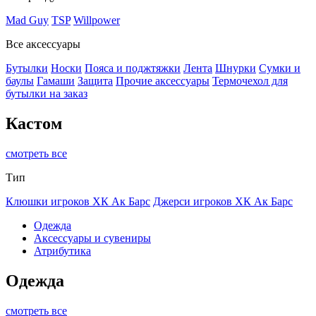
Mad Guy
TSP
Willpower
Все аксессуары
Бутылки
Носки
Пояса и поджтяжки
Лента
Шнурки
Сумки и
баулы
Гамаши
Защита
Прочие аксессуары
Термочехол для
бутылки на заказ
Кастом
смотреть все
Тип
Клюшки игроков ХК Ак Барс
Джерси игроков ХК Ак Барс
Одежда
Аксессуары и сувениры
Атрибутика
Одежда
смотреть все