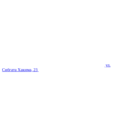
ул.
Сибгата Хакима, 23