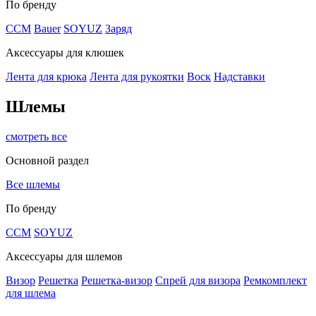
По бренду
CCM
Bauer
SOYUZ
Заряд
Аксессуары для клюшек
Лента для крюка
Лента для рукоятки
Воск
Надставки
Шлемы
смотреть все
Основной раздел
Все шлемы
По бренду
CCM
SOYUZ
Аксессуары для шлемов
Визор
Решетка
Решетка-визор
Спрей для визора
Ремкомплект
для шлема