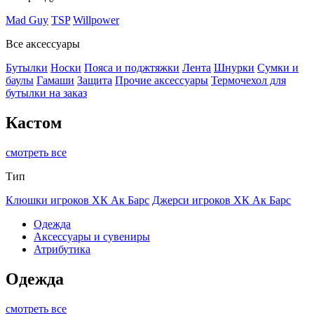
Mad Guy
TSP
Willpower
Все аксессуары
Бутылки
Носки
Пояса и поджтяжки
Лента
Шнурки
Сумки и
баулы
Гамаши
Защита
Прочие аксессуары
Термочехол для
бутылки на заказ
Кастом
смотреть все
Тип
Клюшки игроков ХК Ак Барс
Джерси игроков ХК Ак Барс
Одежда
Аксессуары и сувениры
Атрибутика
Одежда
смотреть все