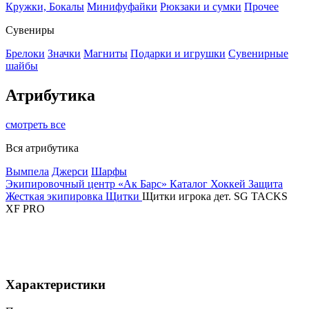
Кружки, Бокалы
Минифуфайки
Рюкзаки и сумки
Прочее
Сувениры
Брелоки
Значки
Магниты
Подарки и игрушки
Сувенирные
шайбы
Атрибутика
смотреть все
Вся атрибутика
Вымпела
Джерси
Шарфы
Экипировочный центр «Ак Барс»
Каталог
Хоккей
Защита
Жесткая экипировка
Щитки
Щитки игрока дет. SG TACKS
XF PRO
Характеристики