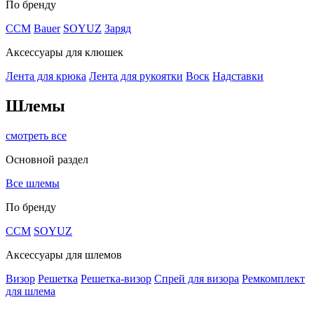
По бренду
CCM
Bauer
SOYUZ
Заряд
Аксессуары для клюшек
Лента для крюка
Лента для рукоятки
Воск
Надставки
Шлемы
смотреть все
Основной раздел
Все шлемы
По бренду
CCM
SOYUZ
Аксессуары для шлемов
Визор
Решетка
Решетка-визор
Спрей для визора
Ремкомплект
для шлема