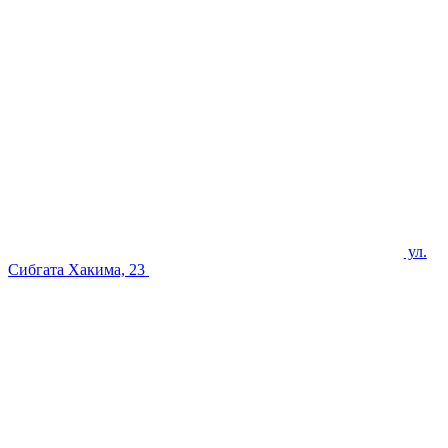
ул.
Сибгата Хакима, 23