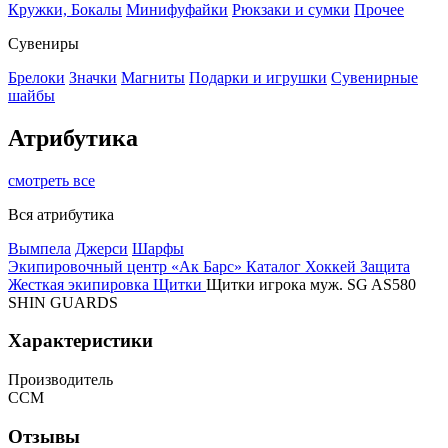
Кружки, Бокалы
Минифуфайки
Рюкзаки и сумки
Прочее
Сувениры
Брелоки
Значки
Магниты
Подарки и игрушки
Сувенирные
шайбы
Атрибутика
смотреть все
Вся атрибутика
Вымпела
Джерси
Шарфы
Экипировочный центр «Ак Барс»
Каталог
Хоккей
Защита
Жесткая экипировка
Щитки
Щитки игрока муж. SG AS580
SHIN GUARDS
Характеристики
Производитель
CCM
Отзывы