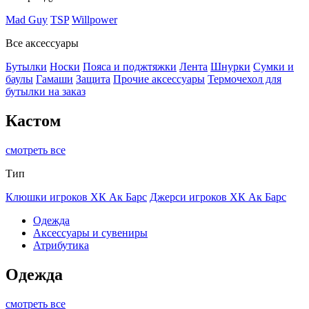
Mad Guy
TSP
Willpower
Все аксессуары
Бутылки
Носки
Пояса и поджтяжки
Лента
Шнурки
Сумки и
баулы
Гамаши
Защита
Прочие аксессуары
Термочехол для
бутылки на заказ
Кастом
смотреть все
Тип
Клюшки игроков ХК Ак Барс
Джерси игроков ХК Ак Барс
Одежда
Аксессуары и сувениры
Атрибутика
Одежда
смотреть все