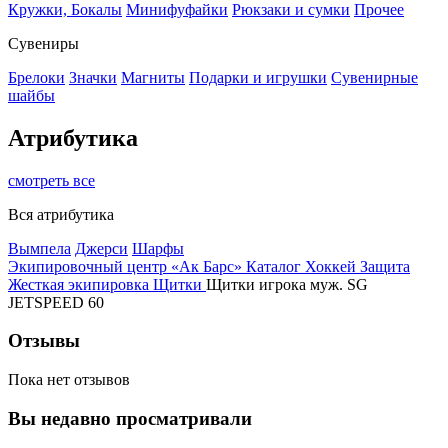
Кружки, Бокалы
Минифуфайки
Рюкзаки и сумки
Прочее
Сувениры
Брелоки
Значки
Магниты
Подарки и игрушки
Сувенирные
шайбы
Атрибутика
смотреть все
Вся атрибутика
Вымпела
Джерси
Шарфы
Экипировочный центр «Ак Барс»
Каталог
Хоккей
Защита
Жесткая экипировка
Щитки
Щитки игрока муж. SG
JETSPEED 60
Отзывы
Пока нет отзывов
Вы недавно просматривали