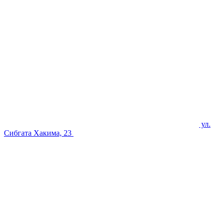
ул.
Сибгата Хакима, 23