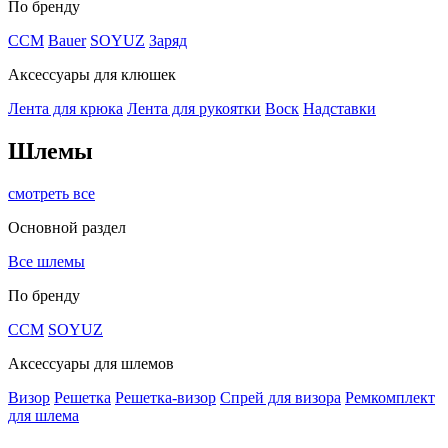
По бренду
CCM
Bauer
SOYUZ
Заряд
Аксессуары для клюшек
Лента для крюка
Лента для рукоятки
Воск
Надставки
Шлемы
смотреть все
Основной раздел
Все шлемы
По бренду
CCM
SOYUZ
Аксессуары для шлемов
Визор
Решетка
Решетка-визор
Спрей для визора
Ремкомплект
для шлема