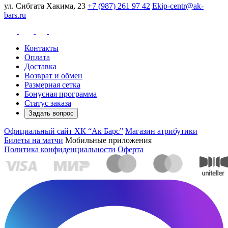
ул. Сибгата Хакима, 23
+7 (987) 261 97 42
Ekip-centr@ak-
bars.ru
Контакты
Оплата
Доставка
Возврат и обмен
Размерная сетка
Бонусная программа
Статус заказа
Задать вопрос
Официальный сайт ХК “Ак Барс”
Магазин атрибутики
Билеты на матчи
Мобильные приложения
Политика конфиденциальности
Оферта