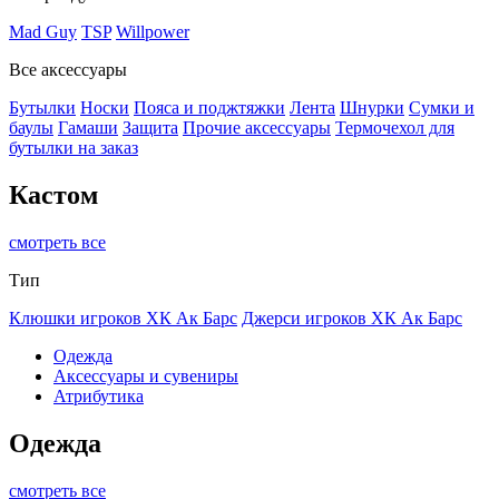
Mad Guy
TSP
Willpower
Все аксессуары
Бутылки
Носки
Пояса и поджтяжки
Лента
Шнурки
Сумки и
баулы
Гамаши
Защита
Прочие аксессуары
Термочехол для
бутылки на заказ
Кастом
смотреть все
Тип
Клюшки игроков ХК Ак Барс
Джерси игроков ХК Ак Барс
Одежда
Аксессуары и сувениры
Атрибутика
Одежда
смотреть все