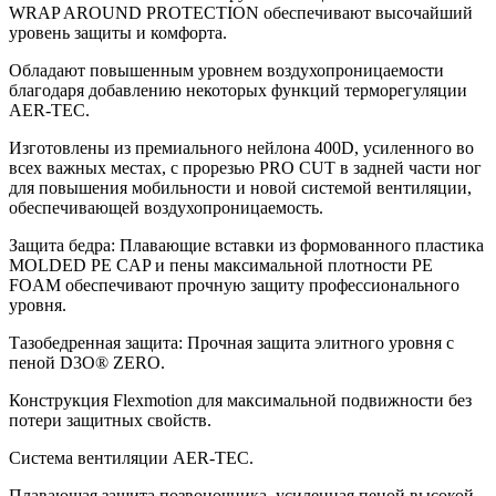
WRAP AROUND PROTECTION обеспечивают высочайший
уровень защиты и комфорта.
Обладают повышенным уровнем воздухопроницаемости
благодаря добавлению некоторых функций терморегуляции
AER-TEC.
Изготовлены из премиального нейлона 400D, усиленного во
всех важных местах, с прорезью PRO CUT в задней части ног
для повышения мобильности и новой системой вентиляции,
обеспечивающей воздухопроницаемость.
Защита бедра: Плавающие вставки из формованного пластика
MOLDED PE CAP и пены максимальной плотности PE
FOAM обеспечивают прочную защиту профессионального
уровня.
Тазобедренная защита: Прочная защита элитного уровня с
пеной D3O® ZERO.
Конструкция Flexmotion для максимальной подвижности без
потери защитных свойств.
Система вентиляции AER-TEC.
Плавающая защита позвоночника, усиленная пеной высокой