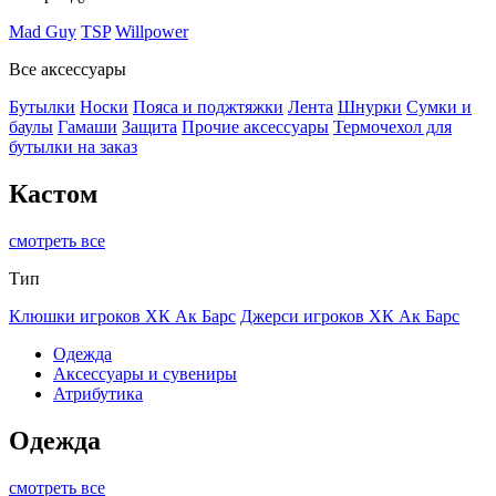
Mad Guy
TSP
Willpower
Все аксессуары
Бутылки
Носки
Пояса и поджтяжки
Лента
Шнурки
Сумки и
баулы
Гамаши
Защита
Прочие аксессуары
Термочехол для
бутылки на заказ
Кастом
смотреть все
Тип
Клюшки игроков ХК Ак Барс
Джерси игроков ХК Ак Барс
Одежда
Аксессуары и сувениры
Атрибутика
Одежда
смотреть все