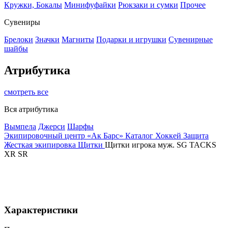
Кружки, Бокалы
Минифуфайки
Рюкзаки и сумки
Прочее
Сувениры
Брелоки
Значки
Магниты
Подарки и игрушки
Сувенирные
шайбы
Атрибутика
смотреть все
Вся атрибутика
Вымпела
Джерси
Шарфы
Экипировочный центр «Ак Барс»
Каталог
Хоккей
Защита
Жесткая экипировка
Щитки
Щитки игрока муж. SG TACKS
XR SR
Характеристики