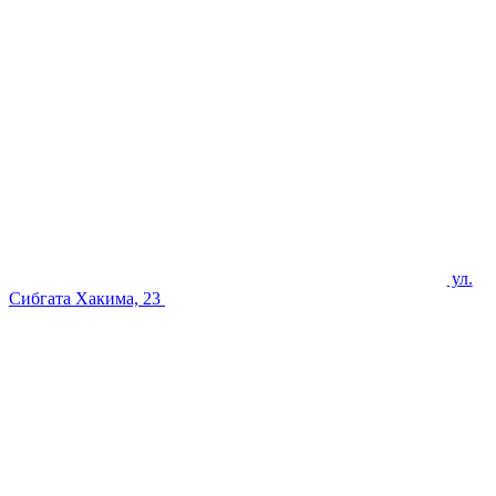
ул.
Сибгата Хакима, 23