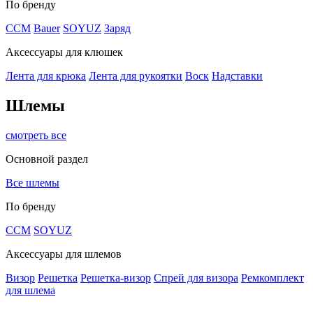
По бренду
CCM
Bauer
SOYUZ
Заряд
Аксессуары для клюшек
Лента для крюка
Лента для рукоятки
Воск
Надставки
Шлемы
смотреть все
Основной раздел
Все шлемы
По бренду
CCM
SOYUZ
Аксессуары для шлемов
Визор
Решетка
Решетка-визор
Спрей для визора
Ремкомплект
для шлема