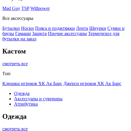
Mad Guy
TSP
Willpower
Все аксессуары
Бутылки
Носки
Пояса и поджтяжки
Лента
Шнурки
Сумки и
баулы
Гамаши
Защита
Прочие аксессуары
Термочехол для
бутылки на заказ
Кастом
смотреть все
Тип
Клюшки игроков ХК Ак Барс
Джерси игроков ХК Ак Барс
Одежда
Аксессуары и сувениры
Атрибутика
Одежда
смотреть все