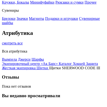
Кружки, Бокалы
Минифуфайки
Рюкзаки и сумки
Прочее
Сувениры
Брелоки
Значки
Магниты
Подарки и игрушки
Сувенирные
шайбы
Атрибутика
смотреть все
Вся атрибутика
Вымпела
Джерси
Шарфы
Экипировочный центр «Ак Барс»
Каталог
Хоккей
Защита
Жесткая экипировка
Щитки
Щитки SHERWOOD CODE III
Отзывы
Пока нет отзывов
Вы недавно просматривали