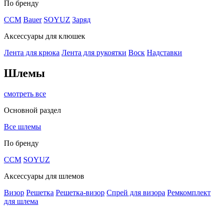
По бренду
CCM
Bauer
SOYUZ
Заряд
Аксессуары для клюшек
Лента для крюка
Лента для рукоятки
Воск
Надставки
Шлемы
смотреть все
Основной раздел
Все шлемы
По бренду
CCM
SOYUZ
Аксессуары для шлемов
Визор
Решетка
Решетка-визор
Спрей для визора
Ремкомплект
для шлема