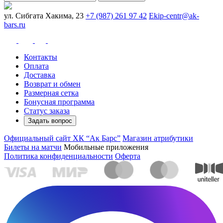
ул. Сибгата Хакима, 23
+7 (987) 261 97 42
Ekip-centr@ak-
bars.ru
Контакты
Оплата
Доставка
Возврат и обмен
Размерная сетка
Бонусная программа
Статус заказа
Задать вопрос
Официальный сайт ХК “Ак Барс”
Магазин атрибутики
Билеты на матчи
Мобильные приложения
Политика конфиденциальности
Оферта