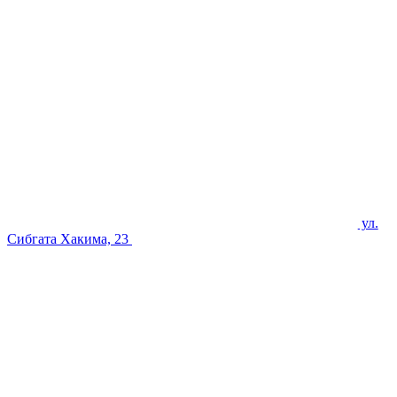
ул.
Сибгата Хакима, 23