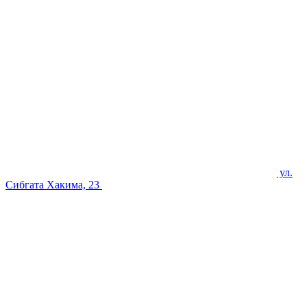
ул.
Сибгата Хакима, 23