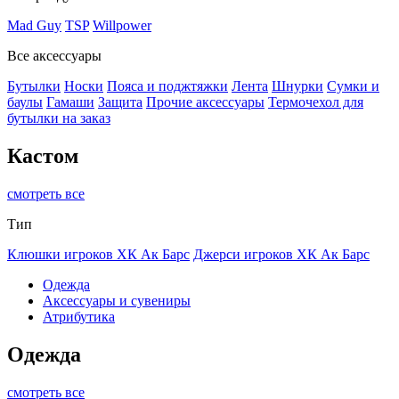
Mad Guy
TSP
Willpower
Все аксессуары
Бутылки
Носки
Пояса и поджтяжки
Лента
Шнурки
Сумки и
баулы
Гамаши
Защита
Прочие аксессуары
Термочехол для
бутылки на заказ
Кастом
смотреть все
Тип
Клюшки игроков ХК Ак Барс
Джерси игроков ХК Ак Барс
Одежда
Аксессуары и сувениры
Атрибутика
Одежда
смотреть все