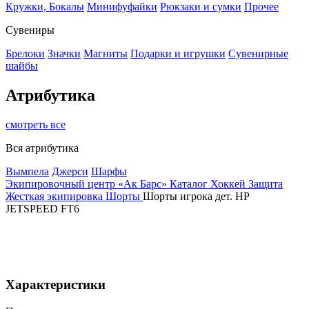
Кружки, Бокалы
Минифуфайки
Рюкзаки и сумки
Прочее
Сувениры
Брелоки
Значки
Магниты
Подарки и игрушки
Сувенирные
шайбы
Атрибутика
смотреть все
Вся атрибутика
Вымпела
Джерси
Шарфы
Экипировочный центр «Ак Барс»
Каталог
Хоккей
Защита
Жесткая экипировка
Шорты
Шорты игрока дет. HP
JETSPEED FT6
Характеристики